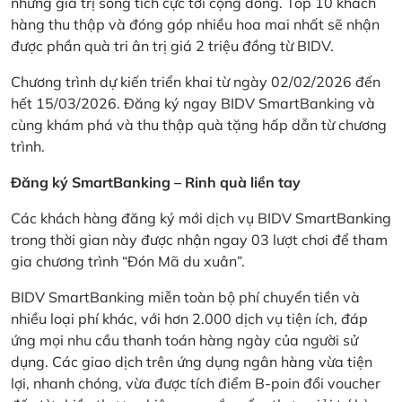
những giá trị sống tích cực tới cộng đồng. Top 10 khách
hàng thu thập và đóng góp nhiều hoa mai nhất sẽ nhận
được phần quà tri ân trị giá 2 triệu đồng từ BIDV.
Chương trình dự kiến triển khai từ ngày 02/02/2026 đến
hết 15/03/2026. Đăng ký ngay BIDV SmartBanking và
cùng khám phá và thu thập quà tặng hấp dẫn từ chương
trình.
Đăng ký SmartBanking – Rinh quà liền tay
Các khách hàng đăng ký mới dịch vụ BIDV SmartBanking
trong thời gian này được nhận ngay 03 lượt chơi để tham
gia chương trình “Đón Mã du xuân”.
BIDV SmartBanking miễn toàn bộ phí chuyển tiền và
nhiều loại phí khác, với hơn 2.000 dịch vụ tiện ích, đáp
ứng mọi nhu cầu thanh toán hàng ngày của người sử
dụng. Các giao dịch trên ứng dụng ngân hàng vừa tiện
lợi, nhanh chóng, vừa được tích điểm B-poin đổi voucher