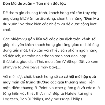
Đón Mã du xuân – Tân niên đắc lộc:
Để tham gia chương trình, khách hàng chỉ cần truy cập
ứng dụng BIDV SmartBanking, chọn tính năng
“Đón Mã
du xuân”
và thực hiện các nhiệm vụ để được cộng lượt
chơi.
Các
nhiệm vụ gắn liền với các giao dịch trên kênh số
,
giúp khuyến khích khách hàng gia tăng giao dịch không
dùng tiền mặt, tiếp cận với nhiều sản phẩm ngân hàng
số tiện ích, an toàn như thanh toan hóa đơn, nạp
thẻ/data, giao dịch Thẻ, mua sắm (VnShop, đặt vé xem
phim/vé tàu/vé xe/vé máy bay)….
Với mỗi lượt chơi, khách hàng sẽ có
cơ hội mở hộp quà
may mắn để trúng thưởng các giải thưởng
như: Tiền
mặt, điểm thưởng B-Point, voucher giảm giá và các quà
tặng hiện vật thiết thực như: Bếp từ Hafele, tai nghe
Logitech, Bàn ủi Philips, máy massage Philips….