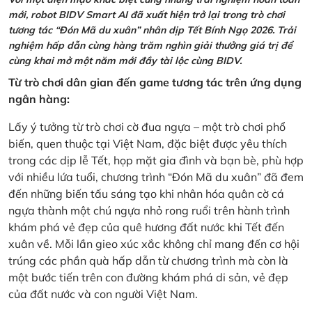
mới, robot BIDV Smart AI đã xuất hiện trở lại trong trò chơi
tương tác “Đón Mã du xuân” nhân dịp Tết Bính Ngọ 2026. Trải
nghiệm hấp dẫn cùng hàng trăm nghìn giải thưởng giá trị để
cùng khai mở một năm mới đầy tài lộc cùng BIDV.
Từ trò chơi dân gian đến game tương tác trên ứng dụng
ngân hàng:
Lấy ý tưởng từ trò chơi cờ đua ngựa – một trò chơi phổ
biến, quen thuộc tại Việt Nam, đặc biệt được yêu thích
trong các dịp lễ Tết, họp mặt gia đình và bạn bè, phù hợp
với nhiều lứa tuổi, chương trình “Đón Mã du xuân” đã đem
đến những biến tấu sáng tạo khi nhân hóa quân cờ cá
ngựa thành một chú ngựa nhỏ rong ruổi trên hành trình
khám phá vẻ đẹp của quê hương đất nước khi Tết đến
xuân về. Mỗi lần gieo xúc xắc không chỉ mang đến cơ hội
trúng các phần quà hấp dẫn từ chương trình mà còn là
một bước tiến trên con đường khám phá di sản, vẻ đẹp
của đất nước và con người Việt Nam.