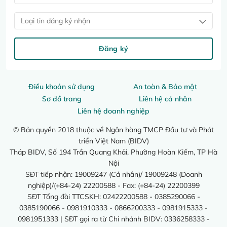
Loại tin đăng ký nhận
Đăng ký
Điều khoản sử dụng
An toàn & Bảo mật
Sơ đồ trang
Liên hệ cá nhân
Liên hệ doanh nghiệp
© Bản quyền 2018 thuộc về Ngân hàng TMCP Đầu tư và Phát
triển Việt Nam (BIDV)
Tháp BIDV, Số 194 Trần Quang Khải, Phường Hoàn Kiếm, TP Hà
Nội
SĐT tiếp nhận: 19009247 (Cá nhân)/ 19009248 (Doanh
nghiệp)/(+84-24) 22200588 - Fax: (+84-24) 22200399
SĐT Tổng đài TTCSKH: 02422200588 - 0385290066 -
0385190066 - 0981910333 - 0866200333 - 0981915333 -
0981951333 | SĐT gọi ra từ Chi nhánh BIDV: 0336258333 -