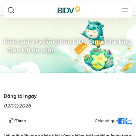
Rinh quà 3 tỷ đồng trên BIDV SmartBanking
– Đón Mã du xuân
Đăng tải ngày
02/02/2026
Thích
Chia sẻ qua
Với một diện mạo khác biệt cùng những trải nghiệm hoàn toàn