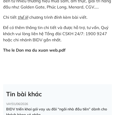
đến từ nhiều thương hiệu mua sắm, ẩm thực, giải trí hàng
đầu như: Golden Gate, Phúc Long, Menard, CGV…..
Chi tiết
thể lệ
chương trình đính kèm bài viết.
Để có thêm thông tin chi tiết và được hỗ trợ, tư vấn, Quý
khách vui lòng liên hệ Tổng đài CSKH 24/7: 1900 9247
hoặc chi nhánh BIDV gần nhất.
The le Don ma du xuan web.pdf
Tin bài khác
VAY
01/06/2026
BIDV triển khai gói vay ưu đãi “ngôi nhà đầu tiên” dành cho
khách hàng cá nhân