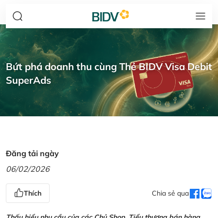
Bứt phá doanh thu cùng Thẻ BIDV Visa Debit
SuperAds
Đăng tải ngày
06/02/2026
Thích
Chia sẻ qua
Thấu hiểu nhu cầu của các Chủ Shop, Tiểu thương bán hàng