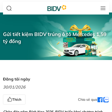
Gửi tiết kiệm BIDV trúng ô tô Mercedes 1,59
tỷ đồng
Đăng tải ngày
30/01/2026
Thích
Chia sẻ qua
Chào đón năm Bính Ngọ 2026, BIDV triển khai chương trình