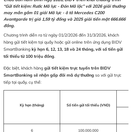
“Gửi tiết kiệm: Rước Mã lực - Đón Mã lộc” với 2026 giải thưởng
may mắn gồm 01 giải Mã lực - ô tô Mercedes C200
Avantgarde trị giá 1,59 tỷ đồng và 2025 giải tiền mặt 666.666
đồng.
Chương trình diễn ra từ ngày 01/2/2026 đến 31/3/2026, khách
hàng gửi tiết kiệm tại quầy hoặc gửi online trên ứng dụng BIDV
SmartBanking
kỳ hạn 6, 12, 13, 18 và 24 tháng, với số tiền gửi
tối thiểu từ 100 triệu đồng
.
Đặc biệt, khách hàng
gửi tiết kiệm trực tuyến trên BIDV
SmartBanking sẽ nhận gấp đôi mã dự thưởng
so với gửi trực
tiếp tại quầy, cụ thể:
Kỳ hạn (tháng)
Số tiền gửi tối thiểu (VND)
6
100.000.000