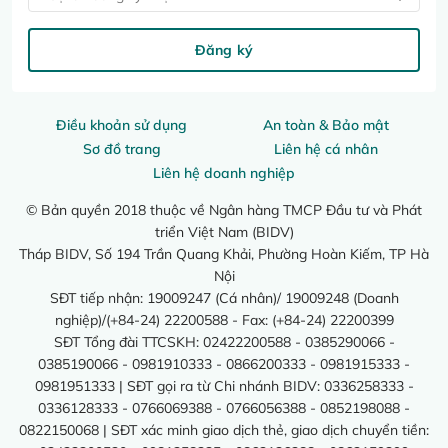
Đăng ký
Điều khoản sử dụng
An toàn & Bảo mật
Sơ đồ trang
Liên hệ cá nhân
Liên hệ doanh nghiệp
© Bản quyền 2018 thuộc về Ngân hàng TMCP Đầu tư và Phát
triển Việt Nam (BIDV)
Tháp BIDV, Số 194 Trần Quang Khải, Phường Hoàn Kiếm, TP Hà
Nội
SĐT tiếp nhận: 19009247 (Cá nhân)/ 19009248 (Doanh
nghiệp)/(+84-24) 22200588 - Fax: (+84-24) 22200399
SĐT Tổng đài TTCSKH: 02422200588 - 0385290066 -
0385190066 - 0981910333 - 0866200333 - 0981915333 -
0981951333 | SĐT gọi ra từ Chi nhánh BIDV: 0336258333 -
0336128333 - 0766069388 - 0766056388 - 0852198088 -
0822150068 | SĐT xác minh giao dịch thẻ, giao dịch chuyển tiền: