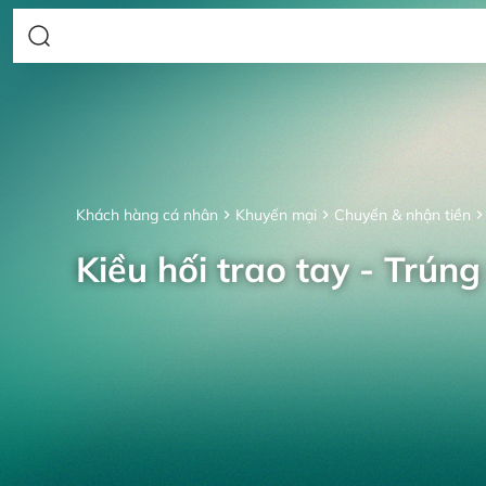
Khách hàng cá nhân
Khuyến mại
Chuyển & nhận tiền
Kiều hối trao tay - Trúng