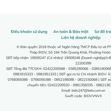
Điều khoản sử dụng
An toàn & Bảo mật
Sơ đồ tr
Liên hệ doanh nghiệp
© Bản quyền 2018 thuộc về Ngân hàng TMCP Đầu tư và Phá
Tháp BIDV, Số 194 Trần Quang Khải, Phường Hoàn
SĐT tiếp nhận: 19009247 (Cá nhân)/ 19009248 (Doanh nghiệp)/(+8
22200399
SĐT Tổng đài TTCSKH: 02422200588 - 0385290066 - 0385190066
0981915333 - 0981951333 | SĐT gọi ra từ Chi nhánh BIDV: 
0766069388 - 0766056388 - 0852198088 - 0822150068 | SĐT xác 
chuyển tiền: 02422200520 - 0981358335 - 0862136
Email:
bidv247@bidv.com.vn
Swift code: BIDVVNVX