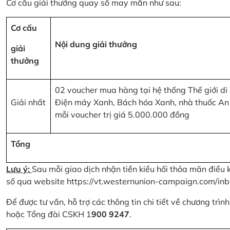
Cơ cấu giải thưởng quay số may mắn như sau:
Cơ cấu
Nội dung giải thưởng
giải
thưởng
02 voucher mua hàng tại hệ thống Thế giới di
Giải nhất
Điện máy Xanh, Bách hóa Xanh, nhà thuốc An
mỗi voucher trị giá 5.000.000 đồng
Tổng
Lưu ý:
Sau mỗi giao dịch nhận tiền kiều hối thỏa mãn điều 
số qua website
https://vt.westernunion-campaign.com/inb
Để được tư vấn, hỗ trợ các thông tin chi tiết về chương trì
hoặc Tổng đài CSKH 1
900 9247
.