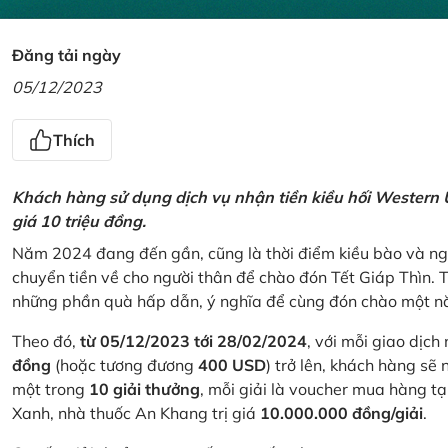
Đăng tải ngày
05/12/2023
Thích
Khách hàng sử dụng dịch vụ nhận tiền kiều hối Western U
giá 10 triệu đồng.
Năm 2024 đang đến gần, cũng là thời điểm kiều bào và ngư
chuyển tiền về cho người thân để chào đón Tết Giáp Thìn.
những phần quà hấp dẫn, ý nghĩa để cùng đón chào một nă
Theo đó,
từ 05/12/2023 tới 28/02/2024
, với mỗi giao dịch
đồng
(hoặc tương đương
400 USD
) trở lên, khách hàng s
một trong
10 giải thưởng
, mỗi giải là voucher mua hàng t
Xanh, nhà thuốc An Khang trị giá
10.000.000 đồng/giải
.