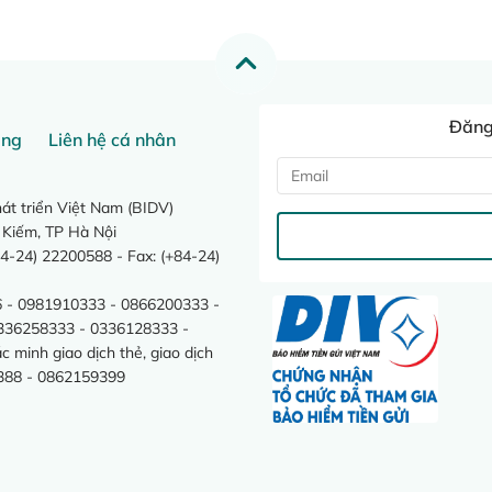
Đăng 
ang
Liên hệ cá nhân
t triển Việt Nam (BIDV)
 Kiếm, TP Hà Nội
4-24) 22200588 - Fax: (+84-24)
 - 0981910333 - 0866200333 -
0336258333 - 0336128333 -
minh giao dịch thẻ, giao dịch
388 - 0862159399