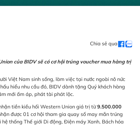
Chia sẻ qua
nion của BIDV sẽ có cơ hội trúng voucher mua hàng trị
ời Việt Nam sinh sống, làm việc tại nước ngoài nô nức
 Thấu hiểu nhu cầu đó, BIDV dành tặng Quý khách hàng
m mới ấm áp, phát tài phát lộc.
 nhận tiền kiều hối Western Union giá trị từ
9.500.000
ẽ nhận được 01 cơ hội tham gia quay số may mắn trúng
ại hệ thống Thế giới Di động, Điện máy Xanh, Bách hóa