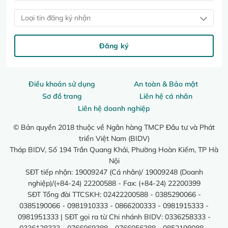
Loại tin đăng ký nhận
Đăng ký
Điều khoản sử dụng
An toàn & Bảo mật
Sơ đồ trang
Liên hệ cá nhân
Liên hệ doanh nghiệp
© Bản quyền 2018 thuộc về Ngân hàng TMCP Đầu tư và Phát
triển Việt Nam (BIDV)
Tháp BIDV, Số 194 Trần Quang Khải, Phường Hoàn Kiếm, TP Hà
Nội
SĐT tiếp nhận: 19009247 (Cá nhân)/ 19009248 (Doanh
nghiệp)/(+84-24) 22200588 - Fax: (+84-24) 22200399
SĐT Tổng đài TTCSKH: 02422200588 - 0385290066 -
0385190066 - 0981910333 - 0866200333 - 0981915333 -
0981951333 | SĐT gọi ra từ Chi nhánh BIDV: 0336258333 -
0336128333 - 0766069388 - 0766056388 - 0852198088 -