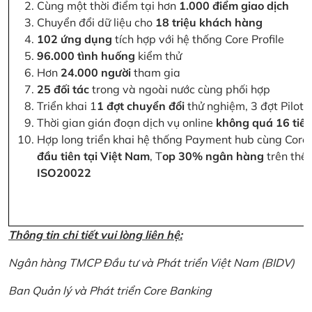
Cùng một thời điểm tại hơn
1.000 điểm giao dịch
Chuyển đổi dữ liệu cho
18 triệu khách hàng
102 ứng dụng
tích hợp với hệ thống Core Profile
96.000 tình huống
kiểm thử
Hơn
24.000 người
tham gia
25 đối tác
trong và ngoài nước cùng phối hợp
Triển khai 1
1 đợt chuyển đổi
thử nghiệm, 3 đợt Pilot 
Thời gian gián đoạn dịch vụ online
không quá 16 tiế
Hợp long triển khai hệ thống Payment hub cùng Core 
đầu tiên tại Việt Nam
, T
op 30% ngân hàng
trên thế 
ISO20022
Thông tin chi tiết vui lòng liên hệ:
Ngân hàng TMCP Đầu tư và Phát triển Việt Nam (BIDV)
Ban Quản lý và Phát triển Core Banking