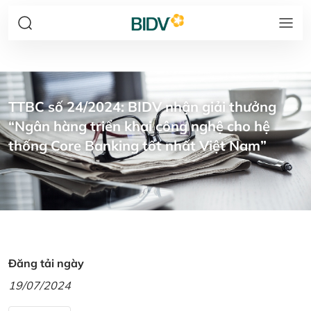
TTBC số 24/2024: BIDV nhận giải thưởng
“Ngân hàng triển khai công nghệ cho hệ
thống Core Banking tốt nhất Việt Nam”
Đăng tải ngày
19/07/2024