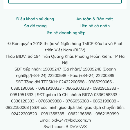
Điều khoản sử dụng
An toàn & Bảo mật
Sơ đồ trang
Liên hệ cá nhân
Liên hệ doanh nghiệp
© Bản quyền 2018 thuộc về Ngân hàng TMCP Đầu tư và Phát
triển Việt Nam (BIDV)
Tháp BIDV, Số 194 Trần Quang Khải, Phường Hoàn Kiếm, TP Hà
Nội
SĐT tiếp nhận: 19009247 (Cá nhân)/ 19009248 (Doanh
nghiệp)/(+84-24) 22200588 - Fax: (+84-24) 22200399
SĐT Tổng đài TTCSKH: 02422200588 - 0385290066 -
0385190066 - 0981910333 - 0866200333 - 0981915333 -
0981951333 | SĐT gọi ra từ Chi nhánh BIDV: 0336258333 -
0336128333 - 0766069388 - 0766056388 - 0852198088 -
0822150068 | SĐT xác minh giao dịch thẻ, giao dịch chuyển tiền:
02422200520 - 0981358335 - 0862136388 - 0862159399
Email:
bidv247@bidv.com.vn
Swift code: BIDVVNVX