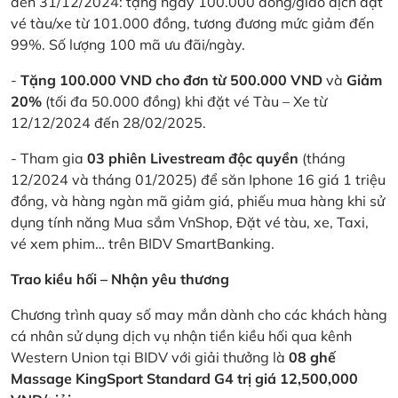
đến 31/12/2024: tặng ngay 100.000 đồng/giao dịch đặt
vé tàu/xe từ 101.000 đồng, tương đương mức giảm đến
99%. Số lượng 100 mã ưu đãi/ngày.
-
Tặng 100.000 VND cho đơn từ 500.000 VND
và
Giảm
20%
(tối đa 50.000 đồng) khi đặt vé Tàu – Xe từ
12/12/2024 đến 28/02/2025.
- Tham gia
03 phiên Livestream độc quyền
(tháng
12/2024 và tháng 01/2025) để săn Iphone 16 giá 1 triệu
đồng, và hàng ngàn mã giảm giá, phiếu mua hàng khi sử
dụng tính năng Mua sắm VnShop, Đặt vé tàu, xe, Taxi,
vé xem phim… trên BIDV SmartBanking.
Trao kiều hối – Nhận yêu thương
Chương trình quay số may mắn dành cho các khách hàng
cá nhân sử dụng dịch vụ nhận tiền kiều hối qua kênh
Western Union tại BIDV với giải thưởng là
08 ghế
Massage KingSport Standard G4 trị giá 12,500,000