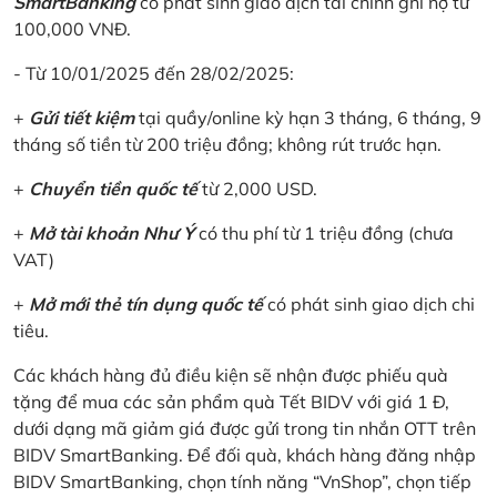
SmartBanking
có phát sinh giao dịch tài chính ghi nợ từ
100,000 VNĐ.
- Từ 10/01/2025 đến 28/02/2025:
+
Gửi tiết kiệm
tại quầy/online kỳ hạn 3 tháng, 6 tháng, 9
tháng số tiền từ 200 triệu đồng; không rút trước hạn.
+
Chuyển tiền quốc tế
từ 2,000 USD.
+
Mở tài khoản Như Ý
có thu phí từ 1 triệu đồng (chưa
VAT)
+
Mở mới thẻ tín dụng quốc tế
có phát sinh giao dịch chi
tiêu.
Các khách hàng đủ điều kiện sẽ nhận được phiếu quà
tặng để mua các sản phẩm quà Tết BIDV với giá 1 Đ,
dưới dạng mã giảm giá được gửi trong tin nhắn OTT trên
BIDV SmartBanking. Để đối quà, khách hàng đăng nhập
BIDV SmartBanking, chọn tính năng “VnShop”, chọn tiếp