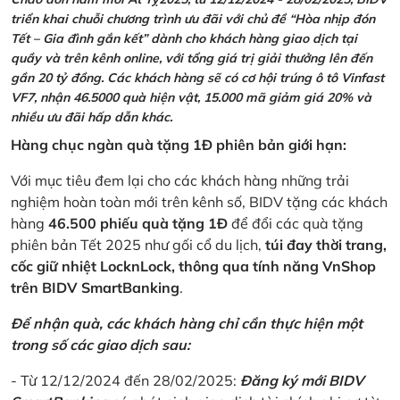
triển khai chuỗi chương trình ưu đãi với chủ đề “Hòa nhịp đón
Tết – Gia đình gắn kết” dành cho khách hàng giao dịch tại
quầy và trên kênh online, với tổng giá trị giải thưởng lên đến
gần 20 tỷ đồng. Các khách hàng sẽ có cơ hội trúng ô tô Vinfast
VF7, nhận 46.5000 quà hiện vật, 15.000 mã giảm giá 20% và
nhiều ưu đãi hấp dẫn khác.
Hàng chục ngàn quà tặng 1Đ phiên bản giới hạn:
Với mục tiêu đem lại cho các khách hàng những trải
nghiệm hoàn toàn mới trên kênh số, BIDV tặng các khách
hàng
46.500 phiếu quà tặng 1Đ
để đổi các quà tặng
phiên bản Tết 2025 như gối cổ du lịch,
túi đay thời trang,
cốc giữ nhiệt LocknLock, thông qua tính năng VnShop
trên BIDV SmartBanking
.
Để nhận quà, các khách hàng chỉ cần thực hiện một
trong số các giao dịch sau:
- Từ 12/12/2024 đến 28/02/2025:
Đăng ký mới BIDV