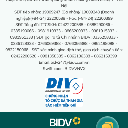
Nội
SĐT tiếp nhận: 19009247 (Cá nhân)/ 19009248 (Doanh
nghiệp)/(+84-24) 22200588 - Fax: (+84-24) 22200399
SĐT Tổng đài TTCSKH: 02422200588 - 0385290066 -
0385190066 - 0981910333 - 0866200333 - 0981915333 -
0981951333 | SĐT gọi ra từ Chi nhánh BIDV: 0336258333 -
0336128333 - 0766069388 - 0766056388 - 0852198088 -
0822150068 | SĐT xác minh giao dịch thẻ, giao dịch chuyển tiền:
02422200520 - 0981358335 - 0862136388 - 0862159399
Email:
bidv247@bidv.com.vn
Swift code: BIDVVNVX