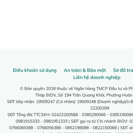
Điều khoản sử dụng
An toàn & Bảo mật
Sơ đồ tr
Liên hệ doanh nghiệp
© Bản quyền 2018 thuộc về Ngân hàng TMCP Đầu tư và Phá
Tháp BIDV, Số 194 Trần Quang Khải, Phường Hoàn
SĐT tiếp nhận: 19009247 (Cá nhân)/ 19009248 (Doanh nghiệp)/(+8
22200399
SĐT Tổng đài TTCSKH: 02422200588 - 0385290066 - 0385190066
0981915333 - 0981951333 | SĐT gọi ra từ Chi nhánh BIDV: 
0766069388 - 0766056388 - 0852198088 - 0822150068 | SĐT xác 