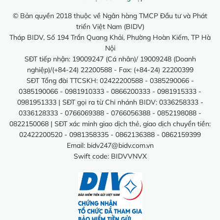
© Bản quyền 2018 thuộc về Ngân hàng TMCP Đầu tư và Phát
triển Việt Nam (BIDV)
Tháp BIDV, Số 194 Trần Quang Khải, Phường Hoàn Kiếm, TP Hà
Nội
SĐT tiếp nhận: 19009247 (Cá nhân)/ 19009248 (Doanh
nghiệp)/(+84-24) 22200588 - Fax: (+84-24) 22200399
SĐT Tổng đài TTCSKH: 02422200588 - 0385290066 -
0385190066 - 0981910333 - 0866200333 - 0981915333 -
0981951333 | SĐT gọi ra từ Chi nhánh BIDV: 0336258333 -
0336128333 - 0766069388 - 0766056388 - 0852198088 -
0822150068 | SĐT xác minh giao dịch thẻ, giao dịch chuyển tiền:
02422200520 - 0981358335 - 0862136388 - 0862159399
Email:
bidv247@bidv.com.vn
Swift code: BIDVVNVX