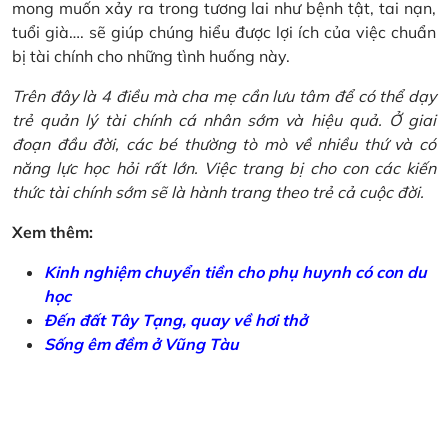
mong muốn xảy ra trong tương lai như bệnh tật, tai nạn,
tuổi già…. sẽ giúp chúng hiểu được lợi ích của việc chuẩn
bị tài chính cho những tình huống này.
Trên đây là 4 điều mà cha mẹ cần lưu tâm để có thể dạy
trẻ quản lý tài chính cá nhân sớm và hiệu quả. Ở giai
đoạn đầu đời, các bé thường tò mò về nhiều thứ và có
năng lực học hỏi rất lớn. Việc trang bị cho con các kiến
thức tài chính sớm sẽ là hành trang theo trẻ cả cuộc đời.
Xem thêm:
Kinh nghiệm chuyển tiền cho phụ huynh có con du
học
Đến đất Tây Tạng, quay về hơi thở
Sống êm đềm ở Vũng Tàu