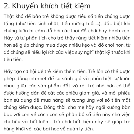
2. Khuyến khích tiết kiệm
Thật khó để bảo trẻ không được tiêu số tiền chúng được
tặng (như tiền sinh nhật, tiền mừng tuổi….), đặc biệt khi
chúng luôn bị cám dỗ bởi các loại đồ chơi hay bánh kẹo.
Hãy từ từ phân tích cho trẻ thấy rằng tiết kiệm nhiều tiền
hơn sẽ giúp chúng mua được nhiều kẹo và đồ chơi hơn, từ
đó chúng sẽ hiểu lợi ích của việc suy nghĩ thật kỹ trước khi
tiêu tiền.
Hãy tạo cơ hội để trẻ kiếm thêm tiền. Trẻ lớn có thể được
phép dùng internet để so sánh giá và phân biệt sự khác
nhau giữa các sản phẩm đắt và rẻ. Trẻ nhỏ hơn có thể
được hướng dẫn để cắt các phiếu giảm giá, và mỗi phiếu
bạn sử dụng để mua hàng sẽ tương ứng với số tiền mặt
chúng kiếm được. Đồng thời, cha mẹ hãy ngồi xuống bàn
bạc với con về cách con sẽ phân bổ số tiền này cho việc
chi tiêu và tiết kiệm. Trò chơi tiết kiệm này sẽ giúp trẻ
hứng khởi với các bài học về quản lý tiền.