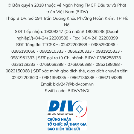
© Bản quyền 2018 thuộc về Ngân hàng TMCP Đầu tư và Phát
triển Việt Nam (BIDV)
Tháp BIDV, Số 194 Trần Quang Khải, Phường Hoàn Kiếm, TP Hà
Nội
SĐT tiếp nhận: 19009247 (Cá nhân)/ 19009248 (Doanh
nghiệp)/(+84-24) 22200588 - Fax: (+84-24) 22200399
SĐT Tổng đài TTCSKH: 02422200588 - 0385290066 -
0385190066 - 0981910333 - 0866200333 - 0981915333 -
0981951333 | SĐT gọi ra từ Chi nhánh BIDV: 0336258333 -
0336128333 - 0766069388 - 0766056388 - 0852198088 -
0822150068 | SĐT xác minh giao dịch thẻ, giao dịch chuyển tiền:
02422200520 - 0981358335 - 0862136388 - 0862159399
Email:
bidv247@bidv.com.vn
Swift code: BIDVVNVX