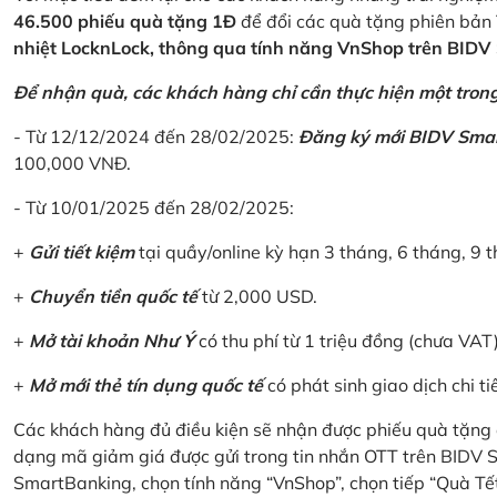
46.500 phiếu quà tặng 1Đ
để đổi các quà tặng phiên bản 
nhiệt LocknLock, thông qua tính năng VnShop trên BID
Để nhận quà, các khách hàng chỉ cần thực hiện một trong 
- Từ 12/12/2024 đến 28/02/2025:
Đăng ký mới BIDV Sma
100,000 VNĐ.
- Từ 10/01/2025 đến 28/02/2025:
+
Gửi tiết kiệm
tại quầy/online kỳ hạn 3 tháng, 6 tháng, 9 t
+
Chuyển tiền quốc tế
từ 2,000 USD.
+
Mở tài khoản Như Ý
có thu phí từ 1 triệu đồng (chưa VAT
+
Mở mới thẻ tín dụng quốc tế
có phát sinh giao dịch chi ti
Các khách hàng đủ điều kiện sẽ nhận được phiếu quà tặng 
dạng mã giảm giá được gửi trong tin nhắn OTT trên BIDV
SmartBanking, chọn tính năng “VnShop”, chọn tiếp “Quà Tế