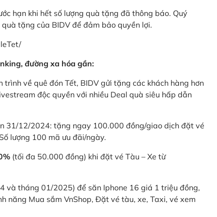
rước hạn khi hết số lượng quà tặng đã thông báo. Quý
u quà tặng của BIDV để đảm bảo quyền lợi.
leTet/
nking, đường xa hóa gần:
 trình về quê đón Tết, BIDV gửi tặng các khách hàng hơn
ivestream độc quyền với nhiều Deal quà siêu hấp dẫn
 31/12/2024: tặng ngay 100.000 đồng/giao dịch đặt vé
Số lượng 100 mã ưu đãi/ngày.
20%
(tối đa 50.000 đồng) khi đặt vé Tàu – Xe từ
4 và tháng 01/2025) để săn Iphone 16 giá 1 triệu đồng,
nh năng Mua sắm VnShop, Đặt vé tàu, xe, Taxi, vé xem