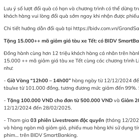
Lưu ý số lượt đổi quà có hạn và chương trình có thể dừng t
khách hàng vui lòng đổi quà sớm ngay khi nhận được phiế
Chi tiết hướng dẫn đổi quà tại
https://bidv.com.vn/GrandSa
Tặng 15.000++ mã giảm giá tàu xe Tết: có BIDV SmartBa
Đồng hành cùng hơn 12 triệu khách hàng cá nhân trên hành
15.000 ++ mã giảm giá tàu xe Tết cùng các chương trình L
như:
-
Giờ Vàng “12h00 – 14h00”
hàng ngày từ 12/12/2024 đến
tàu/xe từ 101.000 đồng, tương đương mức giảm đến 99%. 
-
Tặng 100.000 VND cho đơn từ 500.000 VND
và
Giảm 
12/12/2024 đến 28/02/2025.
- Tham gia
03 phiên Livestream độc quyền
(tháng 12/202
và hàng ngàn mã giảm giá, phiếu mua hàng khi sử dụng tí
phim… trên BIDV SmartBanking.