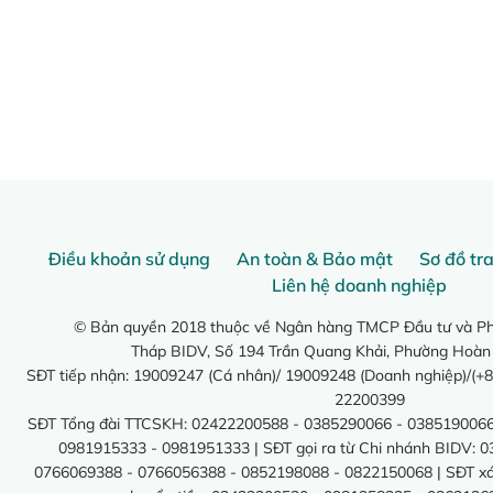
Điều khoản sử dụng
An toàn & Bảo mật
Sơ đồ tr
Liên hệ doanh nghiệp
© Bản quyền 2018 thuộc về Ngân hàng TMCP Đầu tư và Phá
Tháp BIDV, Số 194 Trần Quang Khải, Phường Hoàn
SĐT tiếp nhận: 19009247 (Cá nhân)/ 19009248 (Doanh nghiệp)/(+8
22200399
SĐT Tổng đài TTCSKH: 02422200588 - 0385290066 - 0385190066
0981915333 - 0981951333 | SĐT gọi ra từ Chi nhánh BIDV: 
0766069388 - 0766056388 - 0852198088 - 0822150068 | SĐT xác 