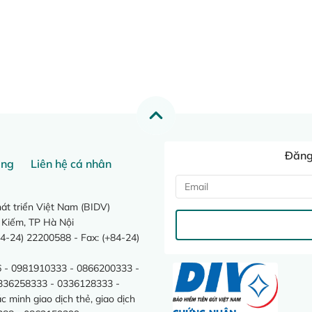
Đăng 
ang
Liên hệ cá nhân
t triển Việt Nam (BIDV)
 Kiếm, TP Hà Nội
4-24) 22200588 - Fax: (+84-24)
 - 0981910333 - 0866200333 -
0336258333 - 0336128333 -
minh giao dịch thẻ, giao dịch