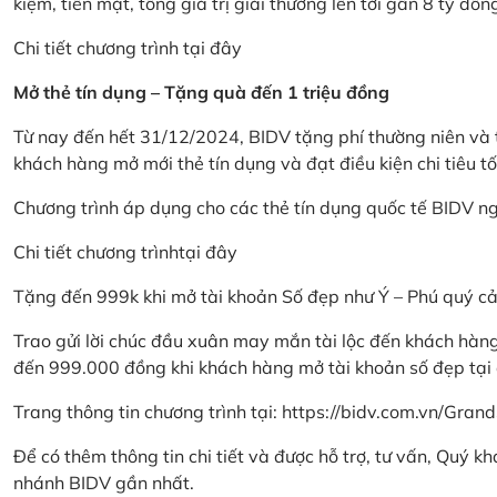
kiệm, tiền mặt, tổng giá trị giải thưởng lên tới gần 8 tỷ đồn
Chi tiết chương trình
tại đây
Mở thẻ tín dụng – Tặng quà đến 1 triệu đồng
Từ nay đến hết 31/12/2024, BIDV tặng phí thường niên và t
khách hàng mở mới thẻ tín dụng và đạt điều kiện chi tiêu tố
Chương trình áp dụng cho các thẻ tín dụng quốc tế BIDV n
Chi tiết chương trình
tại đây
Tặng đến 999k khi mở tài khoản Số đẹp như Ý – Phú quý c
Trao gửi lời chúc đầu xuân may mắn tài lộc đến khách hà
đến 999.000 đồng khi khách hàng mở tài khoản số đẹp tại
Trang thông tin chương trình tại:
https://bidv.com.vn/Grand
Để có thêm thông tin chi tiết và được hỗ trợ, tư vấn, Quý 
nhánh BIDV gần nhất.