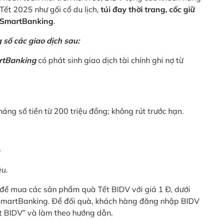
Tết 2025 như gối cổ du lịch,
túi đay thời trang, cốc giữ
V SmartBanking
.
số các giao dịch sau:
rtBanking
có phát sinh giao dịch tài chính ghi nợ từ
háng số tiền từ 200 triệu đồng; không rút trước hạn.
)
êu.
để mua các sản phẩm quà Tết BIDV với giá 1 Đ, dưới
 SmartBanking. Để đối quà, khách hàng đăng nhập BIDV
t BIDV” và làm theo hướng dẫn.