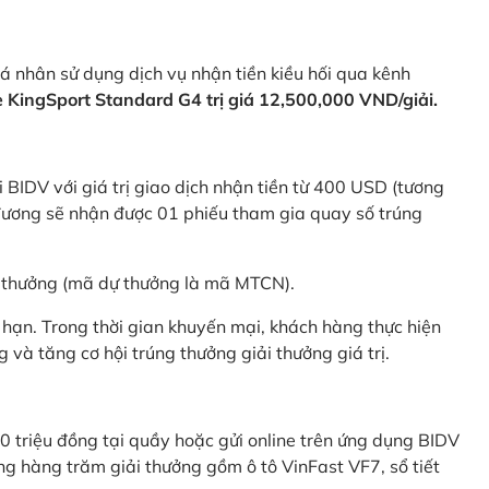
 nhân sử dụng dịch vụ nhận tiền kiều hối qua kênh
KingSport Standard G4 trị giá 12,500,000 VND/giải.
 BIDV với giá trị giao dịch nhận tiền từ 400 USD (tương
ương sẽ nhận được 01 phiếu tham gia quay số trúng
ự thưởng (mã dự thưởng là mã MTCN).
hạn. Trong thời gian khuyến mại, khách hàng thực hiện
và tăng cơ hội trúng thưởng giải thưởng giá trị.
0 triệu đồng tại quầy hoặc gửi online trên ứng dụng BIDV
g hàng trăm giải thưởng gồm ô tô VinFast VF7, sổ tiết