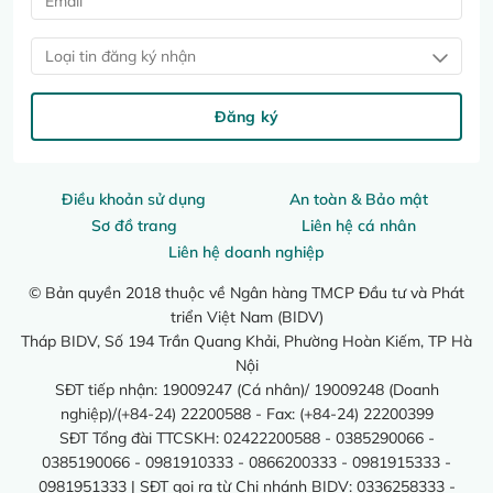
Loại tin đăng ký nhận
Đăng ký
Điều khoản sử dụng
An toàn & Bảo mật
Sơ đồ trang
Liên hệ cá nhân
Liên hệ doanh nghiệp
© Bản quyền 2018 thuộc về Ngân hàng TMCP Đầu tư và Phát
triển Việt Nam (BIDV)
Tháp BIDV, Số 194 Trần Quang Khải, Phường Hoàn Kiếm, TP Hà
Nội
SĐT tiếp nhận: 19009247 (Cá nhân)/ 19009248 (Doanh
nghiệp)/(+84-24) 22200588 - Fax: (+84-24) 22200399
SĐT Tổng đài TTCSKH: 02422200588 - 0385290066 -
0385190066 - 0981910333 - 0866200333 - 0981915333 -
0981951333 | SĐT gọi ra từ Chi nhánh BIDV: 0336258333 -