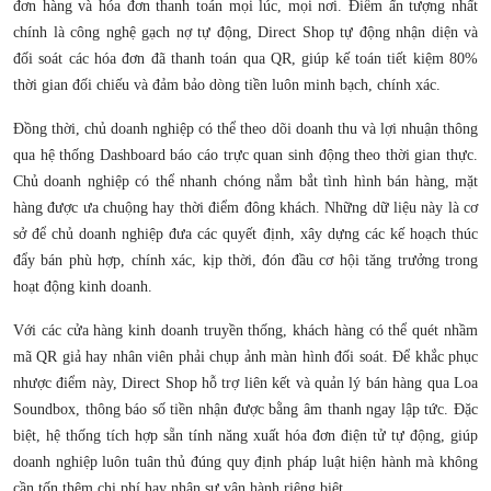
đơn hàng và hóa đơn thanh toán mọi lúc, mọi nơi. Điểm ấn tượng nhất
chính là công nghệ gạch nợ tự động, Direct Shop tự động nhận diện và
đối soát các hóa đơn đã thanh toán qua QR, giúp kế toán tiết kiệm 80%
thời gian đối chiếu và đảm bảo dòng tiền luôn minh bạch, chính xác.
Đồng thời, chủ doanh nghiệp có thể theo dõi doanh thu và lợi nhuận thông
qua hệ thống Dashboard báo cáo trực quan sinh động theo thời gian thực.
Chủ doanh nghiệp có thể nhanh chóng nắm bắt tình hình bán hàng, mặt
hàng được ưa chuộng hay thời điểm đông khách. Những dữ liệu này là cơ
sở để chủ doanh nghiệp đưa các quyết định, xây dựng các kế hoạch thúc
đẩy bán phù hợp, chính xác, kịp thời, đón đầu cơ hội tăng trưởng trong
hoạt động kinh doanh.
Với các cửa hàng kinh doanh truyền thống, khách hàng có thể quét nhầm
mã QR giả hay nhân viên phải chụp ảnh màn hình đối soát. Để khắc phục
nhược điểm này, Direct Shop hỗ trợ liên kết và quản lý bán hàng qua Loa
Soundbox, thông báo số tiền nhận được bằng âm thanh ngay lập tức. Đặc
biệt, hệ thống tích hợp sẵn tính năng xuất hóa đơn điện tử tự động, giúp
doanh nghiệp luôn tuân thủ đúng quy định pháp luật hiện hành mà không
cần tốn thêm chi phí hay nhân sự vận hành riêng biệt.