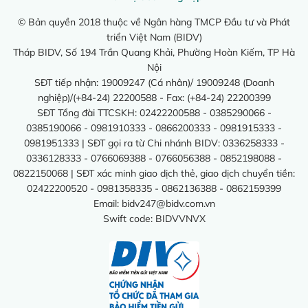
© Bản quyền 2018 thuộc về Ngân hàng TMCP Đầu tư và Phát
triển Việt Nam (BIDV)
Tháp BIDV, Số 194 Trần Quang Khải, Phường Hoàn Kiếm, TP Hà
Nội
SĐT tiếp nhận: 19009247 (Cá nhân)/ 19009248 (Doanh
nghiệp)/(+84-24) 22200588 - Fax: (+84-24) 22200399
SĐT Tổng đài TTCSKH: 02422200588 - 0385290066 -
0385190066 - 0981910333 - 0866200333 - 0981915333 -
0981951333 | SĐT gọi ra từ Chi nhánh BIDV: 0336258333 -
0336128333 - 0766069388 - 0766056388 - 0852198088 -
0822150068 | SĐT xác minh giao dịch thẻ, giao dịch chuyển tiền:
02422200520 - 0981358335 - 0862136388 - 0862159399
Email:
bidv247@bidv.com.vn
Swift code: BIDVVNVX