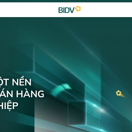
ỘT NỀN
BÁN HÀNG
IỆP