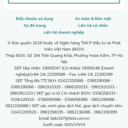
Điều khoản sử dụng
An toàn & Bảo mật
Sơ đồ trang
Liên hệ cá nhân
Liên hệ doanh nghiệp
© Bản quyền 2018 thuộc về Ngân hàng TMCP Đầu tư và Phát
triển Việt Nam (BIDV)
Tháp BIDV, Số 194 Trần Quang Khải, Phường Hoàn Kiếm, TP Hà
Nội
SĐT tiếp nhận: 19009247 (Cá nhân)/ 19009248 (Doanh
nghiệp)/(+84-24) 22200588 - Fax: (+84-24) 22200399
SĐT Tổng đài TTCSKH: 02422200588 - 0385290066 -
0385190066 - 0981910333 - 0866200333 - 0981915333 -
0981951333 | SĐT gọi ra từ Chi nhánh BIDV: 0336258333 -
0336128333 - 0766069388 - 0766056388 - 0852198088 -
0822150068 | SĐT xác minh giao dịch thẻ, giao dịch chuyển tiền:
02422200520 - 0981358335 - 0862136388 - 0862159399
Email:
bidv247@bidv.com.vn
Swift code: BIDVVNVX