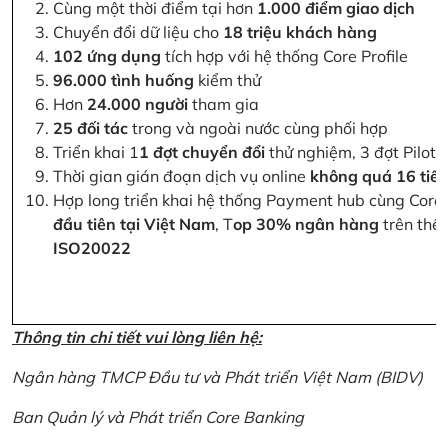
Cùng một thời điểm tại hơn
1.000 điểm giao dịch
Chuyển đổi dữ liệu cho
18 triệu khách hàng
102 ứng dụng
tích hợp với hệ thống Core Profile
96.000 tình huống
kiểm thử
Hơn
24.000 người
tham gia
25 đối tác
trong và ngoài nước cùng phối hợp
Triển khai 1
1 đợt chuyển đổi
thử nghiệm, 3 đợt Pilot 
Thời gian gián đoạn dịch vụ online
không quá 16 tiế
Hợp long triển khai hệ thống Payment hub cùng Core 
đầu tiên tại Việt Nam
, T
op 30% ngân hàng
trên thế 
ISO20022
Thông tin chi tiết vui lòng liên hệ:
Ngân hàng TMCP Đầu tư và Phát triển Việt Nam (BIDV)
Ban Quản lý và Phát triển Core Banking