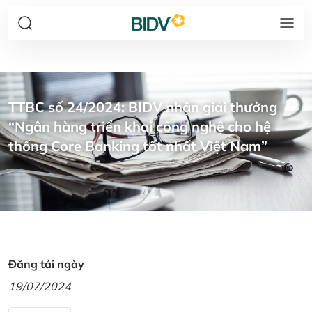
TTBC số 24/2024: BIDV nhận giải thưởng
“Ngân hàng triển khai công nghệ cho hệ
thống Core Banking tốt nhất Việt Nam”
Đăng tải ngày
19/07/2024