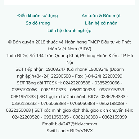
Điều khoản sử dụng
An toàn & Bảo mật
Sơ đồ trang
Liên hệ cá nhân
Liên hệ doanh nghiệp
© Bản quyền 2018 thuộc về Ngân hàng TMCP Đầu tư và Phát
triển Việt Nam (BIDV)
Tháp BIDV, Số 194 Trần Quang Khải, Phường Hoàn Kiếm, TP Hà
Nội
SĐT tiếp nhận: 19009247 (Cá nhân)/ 19009248 (Doanh
nghiệp)/(+84-24) 22200588 - Fax: (+84-24) 22200399
SĐT Tổng đài TTCSKH: 02422200588 - 0385290066 -
0385190066 - 0981910333 - 0866200333 - 0981915333 -
0981951333 | SĐT gọi ra từ Chi nhánh BIDV: 0336258333 -
0336128333 - 0766069388 - 0766056388 - 0852198088 -
0822150068 | SĐT xác minh giao dịch thẻ, giao dịch chuyển tiền:
02422200520 - 0981358335 - 0862136388 - 0862159399
Email:
bidv247@bidv.com.vn
Swift code: BIDVVNVX