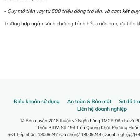
- Quy mô tiền vay từ 500 triệu đồng trở lên, và cam kết quy
Trường hợp ngân sách chương trình hết trước hạn, ưu tiên 
Điều khoản sử dụng
An toàn & Bảo mật
Sơ đồ tr
Liên hệ doanh nghiệp
© Bản quyền 2018 thuộc về Ngân hàng TMCP Đầu tư và Phá
Tháp BIDV, Số 194 Trần Quang Khải, Phường Hoàn
SĐT tiếp nhận: 19009247 (Cá nhân)/ 19009248 (Doanh nghiệp)/(+8