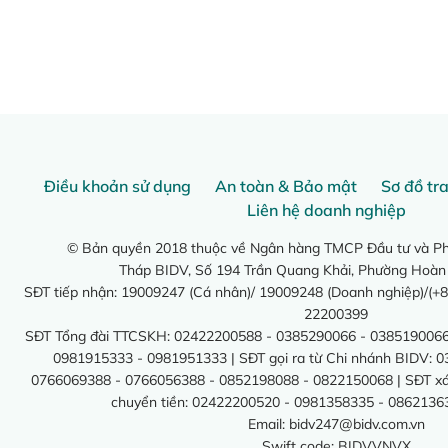
Điều khoản sử dụng
An toàn & Bảo mật
Sơ đồ tr
Liên hệ doanh nghiệp
© Bản quyền 2018 thuộc về Ngân hàng TMCP Đầu tư và Phá
Tháp BIDV, Số 194 Trần Quang Khải, Phường Hoàn
SĐT tiếp nhận: 19009247 (Cá nhân)/ 19009248 (Doanh nghiệp)/(+8
22200399
SĐT Tổng đài TTCSKH: 02422200588 - 0385290066 - 0385190066
0981915333 - 0981951333 | SĐT gọi ra từ Chi nhánh BIDV: 
0766069388 - 0766056388 - 0852198088 - 0822150068 | SĐT xác 
chuyển tiền: 02422200520 - 0981358335 - 0862136
Email:
bidv247@bidv.com.vn
Swift code: BIDVVNVX