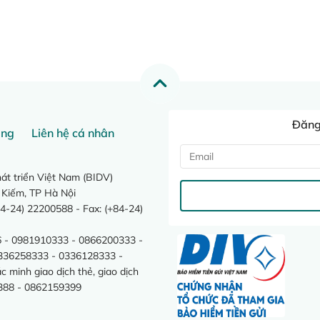
Đăng 
ang
Liên hệ cá nhân
t triển Việt Nam (BIDV)
 Kiếm, TP Hà Nội
4-24) 22200588 - Fax: (+84-24)
 - 0981910333 - 0866200333 -
0336258333 - 0336128333 -
minh giao dịch thẻ, giao dịch
388 - 0862159399