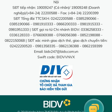
Nội
SĐT tiếp nhận: 19009247 (Cá nhân)/ 19009248 (Doanh
nghiệp)/(+84-24) 22200588 - Fax: (+84-24) 22200399
SĐT Tổng đài TTCSKH: 02422200588 - 0385290066 -
0385190066 - 0981910333 - 0866200333 - 0981915333 -
0981951333 | SĐT gọi ra từ Chi nhánh BIDV: 0336258333 -
0336128333 - 0766069388 - 0766056388 - 0852198088 -
0822150068 | SĐT xác minh giao dịch thẻ, giao dịch chuyển tiền:
02422200520 - 0981358335 - 0862136388 - 0862159399
Email:
bidv247@bidv.com.vn
Swift code: BIDVVNVX
© 2018 Ngân hàng TMCP Đầu tư và Phát triển Việt Nam