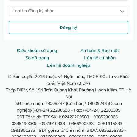
Loại tin đăng ký nhận
Đăng ký
Điều khoản sử dụng
An toàn & Bảo mật
Sơ đồ trang
Liên hệ cá nhân
Liên hệ doanh nghiệp
© Bản quyền 2018 thuộc về Ngân hàng TMCP Đầu tư và Phát
triển Việt Nam (BIDV)
Tháp BIDV, Số 194 Trần Quang Khải, Phường Hoàn Kiếm, TP Hà
Nội
SĐT tiếp nhận: 19009247 (Cá nhân)/ 19009248 (Doanh
nghiệp)/(+84-24) 22200588 - Fax: (+84-24) 22200399
SĐT Tổng đài TTCSKH: 02422200588 - 0385290066 -
0385190066 - 0981910333 - 0866200333 - 0981915333 -
0981951333 | SĐT gọi ra từ Chi nhánh BIDV: 0336258333 -
0336128333 - 0766069388 - 0766056388 - 0852198088 -