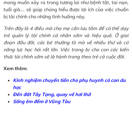
mong muốn xảy ra trong tương lai như bệnh tật, tai nạn,
tuổi già…. sẽ giúp chúng hiểu được lợi ích của việc chuẩn
bị tài chính cho những tình huống này.
Trên đây là 4 điều mà cha mẹ cần lưu tâm để có thể dạy
trẻ quản lý tài chính cá nhân sớm và hiệu quả. Ở giai
đoạn đầu đời, các bé thường tò mò về nhiều thứ và có
năng lực học hỏi rất lớn. Việc trang bị cho con các kiến
thức tài chính sớm sẽ là hành trang theo trẻ cả cuộc đời.
Xem thêm:
Kinh nghiệm chuyển tiền cho phụ huynh có con du
học
Đến đất Tây Tạng, quay về hơi thở
Sống êm đềm ở Vũng Tàu