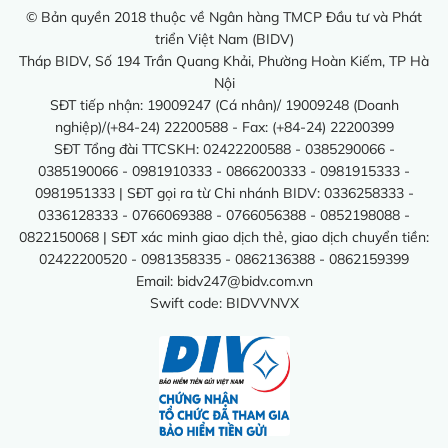
© Bản quyền 2018 thuộc về Ngân hàng TMCP Đầu tư và Phát
triển Việt Nam (BIDV)
Tháp BIDV, Số 194 Trần Quang Khải, Phường Hoàn Kiếm, TP Hà
Nội
SĐT tiếp nhận: 19009247 (Cá nhân)/ 19009248 (Doanh
nghiệp)/(+84-24) 22200588 - Fax: (+84-24) 22200399
SĐT Tổng đài TTCSKH: 02422200588 - 0385290066 -
0385190066 - 0981910333 - 0866200333 - 0981915333 -
0981951333 | SĐT gọi ra từ Chi nhánh BIDV: 0336258333 -
0336128333 - 0766069388 - 0766056388 - 0852198088 -
0822150068 | SĐT xác minh giao dịch thẻ, giao dịch chuyển tiền:
02422200520 - 0981358335 - 0862136388 - 0862159399
Email:
bidv247@bidv.com.vn
Swift code: BIDVVNVX