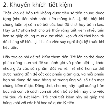
2. Khuyến khích tiết kiệm
Thật khó để bảo trẻ không được tiêu số tiền chúng được
tặng (như tiền sinh nhật, tiền mừng tuổi….), đặc biệt khi
chúng luôn bị cám dỗ bởi các loại đồ chơi hay bánh kẹo.
Hãy từ từ phân tích cho trẻ thấy rằng tiết kiệm nhiều tiền
hơn sẽ giúp chúng mua được nhiều kẹo và đồ chơi hơn, từ
đó chúng sẽ hiểu lợi ích của việc suy nghĩ thật kỹ trước khi
tiêu tiền.
Hãy tạo cơ hội để trẻ kiếm thêm tiền. Trẻ lớn có thể được
phép dùng internet để so sánh giá và phân biệt sự khác
nhau giữa các sản phẩm đắt và rẻ. Trẻ nhỏ hơn có thể
được hướng dẫn để cắt các phiếu giảm giá, và mỗi phiếu
bạn sử dụng để mua hàng sẽ tương ứng với số tiền mặt
chúng kiếm được. Đồng thời, cha mẹ hãy ngồi xuống bàn
bạc với con về cách con sẽ phân bổ số tiền này cho việc
chi tiêu và tiết kiệm. Trò chơi tiết kiệm này sẽ giúp trẻ
hứng khởi với các bài học về quản lý tiền.