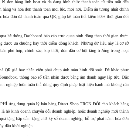
lý đơn hàng linh hoạt và đa dạng hình thức thanh toán từ tiền mặt đến
n hàng và hóa đơn thanh toán mọi lúc, mọi nơi. Điểm ấn tượng nhất chính
c hóa đơn đã thanh toán qua QR, giúp kế toán tiết kiệm 80% thời gian đối
qua hệ thống Dashboard báo cáo trực quan sinh động theo thời gian thực.
ng được ưa chuộng hay thời điểm đông khách. Những dữ liệu này là cơ sở
bán phù hợp, chính xác, kịp thời, đón đầu cơ hội tăng trưởng trong hoạt
mã QR giả hay nhân viên phải chụp ảnh màn hình đối soát. Để khắc phục
 Soundbox, thông báo số tiền nhận được bằng âm thanh ngay lập tức. Đặc
oanh nghiệp luôn tuân thủ đúng quy định pháp luật hiện hành mà không cần
ỄN PHÍ ứng dụng quản lý bán hàng Direct Shop TRỌN ĐỜI cho khách hàng
 là hộ kinh doanh chuyển đổi doanh nghiệp, hoặc doanh nghiệp mới thành
quà tặng hấp dẫn: tặng chữ ký số doanh nghiệp, hỗ trợ phát hành hóa đơn
ày đầu khởi nghiệp.