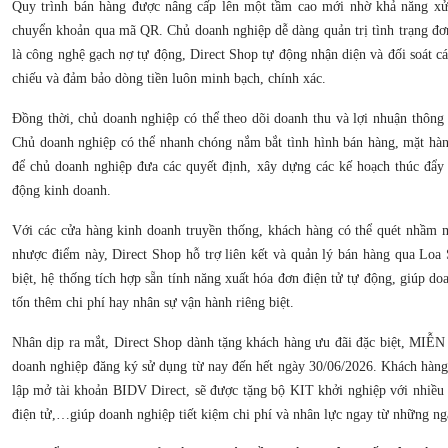
Quy trình bán hàng được nâng cấp lên một tầm cao mới nhờ khả năng xử 
chuyển khoản qua mã QR. Chủ doanh nghiệp dễ dàng quản trị tình trạng đơ
là công nghệ gạch nợ tự động, Direct Shop tự động nhận diện và đối soát cá
chiếu và đảm bảo dòng tiền luôn minh bạch, chính xác.
Đồng thời, chủ doanh nghiệp có thể theo dõi doanh thu và lợi nhuận thông 
Chủ doanh nghiệp có thể nhanh chóng nắm bắt tình hình bán hàng, mặt hà
để chủ doanh nghiệp đưa các quyết định, xây dựng các kế hoạch thúc đẩy 
động kinh doanh.
Với các cửa hàng kinh doanh truyền thống, khách hàng có thể quét nhầm 
nhược điểm này, Direct Shop hỗ trợ liên kết và quản lý bán hàng qua Loa
biệt, hệ thống tích hợp sẵn tính năng xuất hóa đơn điện tử tự động, giúp d
tốn thêm chi phí hay nhân sự vận hành riêng biệt.
Nhân dịp ra mắt, Direct Shop dành tặng khách hàng ưu đãi đặc biệt, MI
doanh nghiệp đăng ký sử dụng từ nay đến hết ngày 30/06/2026. Khách hàng
lập mở tài khoản BIDV Direct, sẽ được tặng bộ KIT khởi nghiệp với nhiều 
điện tử,…giúp doanh nghiệp tiết kiệm chi phí và nhân lực ngay từ những ng