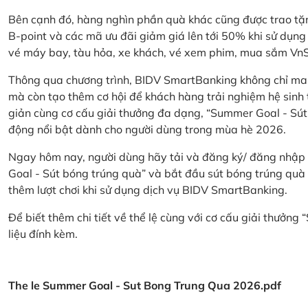
Bên cạnh đó, hàng nghìn phần quà khác cũng được trao tặn
B-point và các mã ưu đãi giảm giá lên tới 50% khi sử dụng
vé máy bay, tàu hỏa, xe khách, vé xem phim, mua sắm V
Thông qua chương trình, BIDV SmartBanking không chỉ ma
mà còn tạo thêm cơ hội để khách hàng trải nghiệm hệ sinh t
giản cùng cơ cấu giải thưởng đa dạng, “Summer Goal - Sút
động nổi bật dành cho người dùng trong mùa hè 2026.
Ngay hôm nay, người dùng hãy tải và đăng ký/ đăng nhập
Goal - Sút bóng trúng quà” và bắt đầu sút bóng trúng quà 
thêm lượt chơi khi sử dụng dịch vụ BIDV SmartBanking.
Để biết thêm chi tiết về thể lệ cùng với cơ cấu giải thưởng
liệu đính kèm.
The le Summer Goal - Sut Bong Trung Qua 2026.pdf