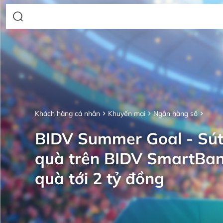
Khách hàng cá nhân
Khuyến mại
Ngân hàng số
BIDV Summer Goal - Sút
quà trên BIDV SmartBan
quà tới 2 tỷ đồng