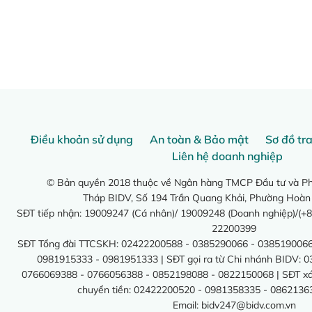
Điều khoản sử dụng
An toàn & Bảo mật
Sơ đồ tr
Liên hệ doanh nghiệp
© Bản quyền 2018 thuộc về Ngân hàng TMCP Đầu tư và Phá
Tháp BIDV, Số 194 Trần Quang Khải, Phường Hoàn
SĐT tiếp nhận: 19009247 (Cá nhân)/ 19009248 (Doanh nghiệp)/(+8
22200399
SĐT Tổng đài TTCSKH: 02422200588 - 0385290066 - 0385190066
0981915333 - 0981951333 | SĐT gọi ra từ Chi nhánh BIDV: 
0766069388 - 0766056388 - 0852198088 - 0822150068 | SĐT xác 
chuyển tiền: 02422200520 - 0981358335 - 0862136
Email:
bidv247@bidv.com.vn