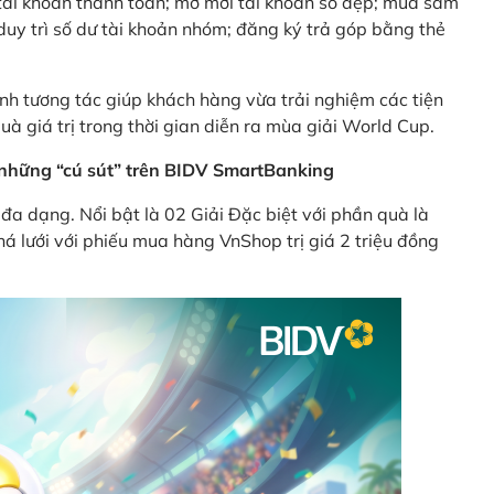
ên tài khoản thanh toán; mở mới tài khoản số đẹp; mua sắm
uy trì số dư tài khoản nhóm; đăng ký trả góp bằng thẻ
nh tương tác giúp khách hàng vừa trải nghiệm các tiện
uà giá trị trong thời gian diễn ra mùa giải World Cup.
ừ những “cú sút” trên BIDV SmartBanking
đa dạng. Nổi bật là 02 Giải Đặc biệt với phần quà là
á lưới với phiếu mua hàng VnShop trị giá 2 triệu đồng