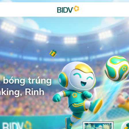
 bóng trúng
king, Rinh