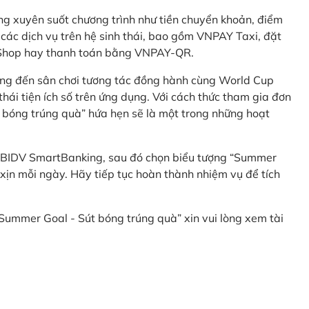
g xuyên suốt chương trình như tiền chuyển khoản, điểm
 các dịch vụ trên hệ sinh thái, bao gồm VNPAY Taxi, đặt
nShop hay thanh toán bằng VNPAY-QR.
ng đến sân chơi tương tác đồng hành cùng World Cup
hái tiện ích số trên ứng dụng. Với cách thức tham gia đơn
 bóng trúng quà” hứa hẹn sẽ là một trong những hoạt
 BIDV SmartBanking, sau đó chọn biểu tượng “Summer
xịn mỗi ngày. Hãy tiếp tục hoàn thành nhiệm vụ để tích
 “Summer Goal - Sút bóng trúng quà” xin vui lòng xem tài