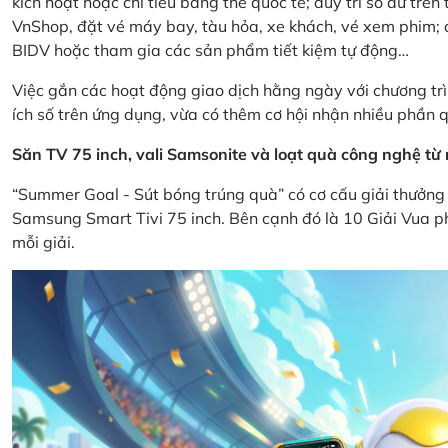
kích hoạt hoặc chi tiêu bằng thẻ quốc tế; duy trì số dư tr
VnShop, đặt vé máy bay, tàu hỏa, xe khách, vé xem phim; d
BIDV hoặc tham gia các sản phẩm tiết kiệm tự động…
Việc gắn các hoạt động giao dịch hằng ngày với chương trì
ích số trên ứng dụng, vừa có thêm cơ hội nhận nhiều phần q
Săn TV 75 inch, vali Samsonite và loạt quà công nghệ t
“Summer Goal - Sút bóng trúng quà” có cơ cấu giải thưởng 
Samsung Smart Tivi 75 inch. Bên cạnh đó là 10 Giải Vua ph
mỗi giải.