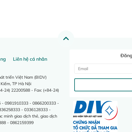
Đăng 
ang
Liên hệ cá nhân
t triển Việt Nam (BIDV)
 Kiếm, TP Hà Nội
4-24) 22200588 - Fax: (+84-24)
 - 0981910333 - 0866200333 -
0336258333 - 0336128333 -
minh giao dịch thẻ, giao dịch
388 - 0862159399