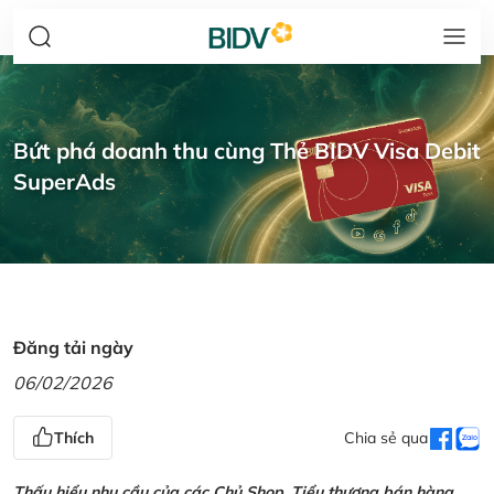
Bứt phá doanh thu cùng Thẻ BIDV Visa Debit
SuperAds
Đăng tải ngày
06/02/2026
Thích
Chia sẻ qua
Thấu hiểu nhu cầu của các Chủ Shop, Tiểu thương bán hàng