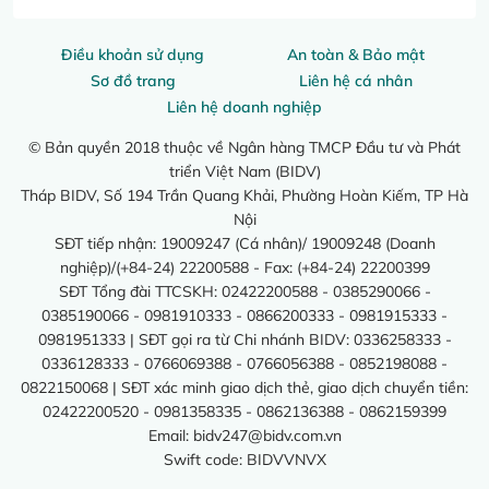
Điều khoản sử dụng
An toàn & Bảo mật
Sơ đồ trang
Liên hệ cá nhân
Liên hệ doanh nghiệp
© Bản quyền 2018 thuộc về Ngân hàng TMCP Đầu tư và Phát
triển Việt Nam (BIDV)
Tháp BIDV, Số 194 Trần Quang Khải, Phường Hoàn Kiếm, TP Hà
Nội
SĐT tiếp nhận: 19009247 (Cá nhân)/ 19009248 (Doanh
nghiệp)/(+84-24) 22200588 - Fax: (+84-24) 22200399
SĐT Tổng đài TTCSKH: 02422200588 - 0385290066 -
0385190066 - 0981910333 - 0866200333 - 0981915333 -
0981951333 | SĐT gọi ra từ Chi nhánh BIDV: 0336258333 -
0336128333 - 0766069388 - 0766056388 - 0852198088 -
0822150068 | SĐT xác minh giao dịch thẻ, giao dịch chuyển tiền:
02422200520 - 0981358335 - 0862136388 - 0862159399
Email:
bidv247@bidv.com.vn
Swift code: BIDVVNVX