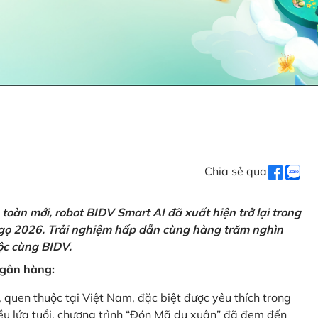
Chia sẻ qua
oàn mới, robot BIDV Smart AI đã xuất hiện trở lại trong
Ngọ 2026. Trải nghiệm hấp dẫn cùng hàng trăm nghìn
lộc cùng BIDV.
 ngân hàng:
, quen thuộc tại Việt Nam, đặc biệt được yêu thích trong
iều lứa tuổi, chương trình “Đón Mã du xuân” đã đem đến