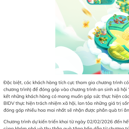
Đặc biệt, các khách hàng tích cực tham gia chương trình có 
chương trình) để đóng góp vào chương trình an sinh xã hộ
kết những khách hàng có mong muốn góp sức thực hiện các 
BIDV thực hiện trách nhiệm xã hội, lan tỏa những giá trị s
đóng góp nhiều hoa mai nhất sẽ nhận được phần quà tri ân 
Chương trình dự kiến triển khai từ ngày 02/02/2026 đến 
cùng khám phá và thu thập quà tặng hấp dẫn từ chương tr