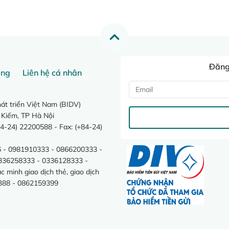
Đăng 
ang
Liên hệ cá nhân
t triển Việt Nam (BIDV)
 Kiếm, TP Hà Nội
4-24) 22200588 - Fax: (+84-24)
 - 0981910333 - 0866200333 -
0336258333 - 0336128333 -
minh giao dịch thẻ, giao dịch
388 - 0862159399