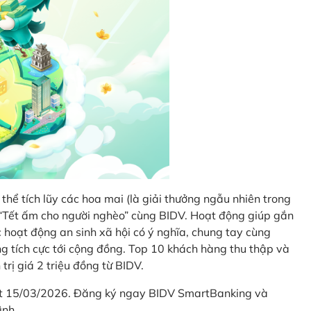
thể tích lũy các hoa mai (là giải thưởng ngẫu nhiên trong
i “Tết ấm cho người nghèo” cùng BIDV. Hoạt động giúp gắn
hoạt động an sinh xã hội có ý nghĩa, chung tay cùng
ống tích cực tới cộng đồng. Top 10 khách hàng thu thập và
trị giá 2 triệu đồng từ BIDV.
hết 15/03/2026. Đăng ký ngay BIDV SmartBanking và
ình.