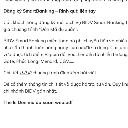
Đăng ký SmartBanking – Rinh quà liền tay
Các khách hàng đăng ký mới dịch vụ BIDV SmartBanking tr
gia chương trình “Đón Mã du xuân”.
BIDV SmartBanking miễn toàn bộ phí chuyển tiền và nhiều lo
nhu cầu thanh toán hàng ngày của người sử dụng. Các giao
vừa được tích điểm B-poin đổi voucher đến từ nhiều thương
Gate, Phúc Long, Menard, CGV…..
Chi tiết
thể lệ
chương trình đính kèm bài viết.
Để có thêm thông tin chi tiết và được hỗ trợ, tư vấn, Quý 
chi nhánh BIDV gần nhất.
The le Don ma du xuan web.pdf