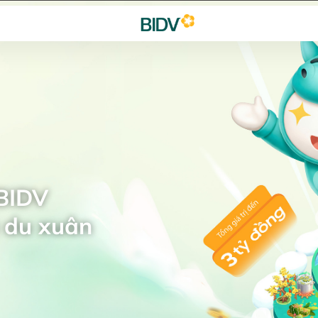
 BIDV
 du xuân