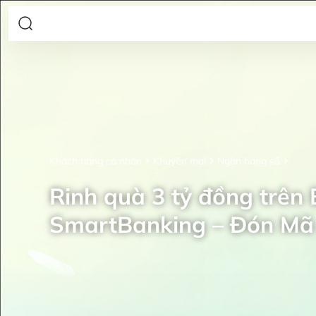
Khách hàng cá nhân
Khuyến mại
Ngân hàng số
Rinh quà 3 tỷ đồng trên
SmartBanking – Đón Mã