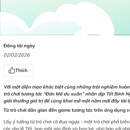
Đăng tải ngày
02/02/2026
Thích
Với một diện mạo khác biệt cùng những trải nghiệm hoàn t
trò chơi tương tác “Đón Mã du xuân” nhân dịp Tết Bính 
giải thưởng giá trị để cùng khai mở một năm mới đầy tài 
Từ trò chơi dân gian đến game tương tác trên ứng dụng
Lấy ý tưởng từ trò chơi cờ đua ngựa – một trò chơi phổ biến
các dịp lễ Tết, họp mặt gia đình và bạn bè, phù hợp với nh