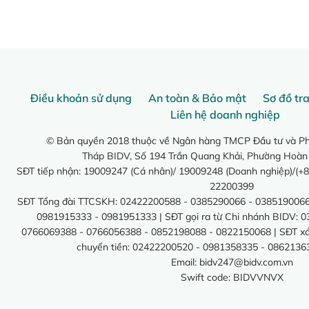
Điều khoản sử dụng
An toàn & Bảo mật
Sơ đồ tr
Liên hệ doanh nghiệp
© Bản quyền 2018 thuộc về Ngân hàng TMCP Đầu tư và Phá
Tháp BIDV, Số 194 Trần Quang Khải, Phường Hoàn
SĐT tiếp nhận: 19009247 (Cá nhân)/ 19009248 (Doanh nghiệp)/(+8
22200399
SĐT Tổng đài TTCSKH: 02422200588 - 0385290066 - 0385190066
0981915333 - 0981951333 | SĐT gọi ra từ Chi nhánh BIDV: 
0766069388 - 0766056388 - 0852198088 - 0822150068 | SĐT xác 
chuyển tiền: 02422200520 - 0981358335 - 0862136
Email:
bidv247@bidv.com.vn
Swift code: BIDVVNVX