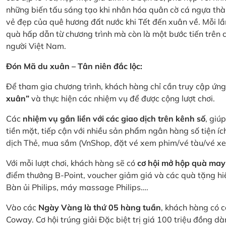
những biến tấu sáng tạo khi nhân hóa quân cờ cá ngựa thà
vẻ đẹp của quê hương đất nước khi Tết đến xuân về. Mỗi lầ
quà hấp dẫn từ chương trình mà còn là một bước tiến trên
người Việt Nam.
Đón Mã du xuân – Tân niên đắc lộc:
Để tham gia chương trình, khách hàng chỉ cần truy cập ứ
xuân”
và thực hiện các nhiệm vụ để được cộng lượt chơi.
Các
nhiệm vụ gắn liền với các giao dịch trên kênh số
, giú
tiền mặt, tiếp cận với nhiều sản phẩm ngân hàng số tiện íc
dịch Thẻ, mua sắm (VnShop, đặt vé xem phim/vé tàu/vé x
Với mỗi lượt chơi, khách hàng sẽ có
cơ hội mở hộp quà may
điểm thưởng B-Point, voucher giảm giá và các quà tặng hiện
Bàn ủi Philips, máy massage Philips….
Vào các
Ngày Vàng là thứ 05 hàng tuần
, khách hàng có c
Coway. Cơ hội trúng giải Đặc biệt trị giá 100 triệu đồng 