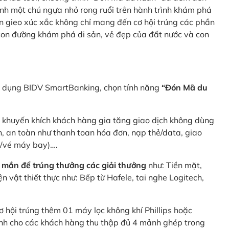
nh một chú ngựa nhỏ rong ruổi trên hành trình khám phá
n gieo xúc xắc không chỉ mang đến cơ hội trúng các phần
 con đường khám phá di sản, vẻ đẹp của đất nước và con
ng dụng BIDV SmartBanking, chọn tính năng
“Đón Mã du
p khuyến khích khách hàng gia tăng giao dịch không dùng
h, an toàn như thanh toan hóa đơn, nạp thẻ/data, giao
e/vé máy bay)….
 mắn để trúng thưởng các giải thưởng
như: Tiền mặt,
 vật thiết thực như: Bếp từ Hafele, tai nghe Logitech,
ơ hội trúng thêm 01 máy lọc không khí Phillips hoặc
dành cho các khách hàng thu thập đủ 4 mảnh ghép trong