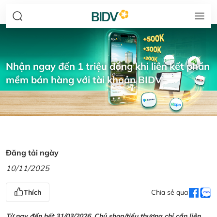
Nhận ngay đến 1 triệu đồng khi liên kết phần
mềm bán hàng với tài khoản BIDV
Đăng tải ngày
10/11/2025
Thích
Chia sẻ qua
Từ nay đến hết 31/03/2026, Chủ shop/tiểu thương chỉ cần liên