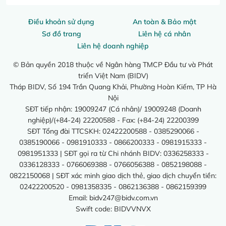
Điều khoản sử dụng
An toàn & Bảo mật
Sơ đồ trang
Liên hệ cá nhân
Liên hệ doanh nghiệp
© Bản quyền 2018 thuộc về Ngân hàng TMCP Đầu tư và Phát
triển Việt Nam (BIDV)
Tháp BIDV, Số 194 Trần Quang Khải, Phường Hoàn Kiếm, TP Hà
Nội
SĐT tiếp nhận: 19009247 (Cá nhân)/ 19009248 (Doanh
nghiệp)/(+84-24) 22200588 - Fax: (+84-24) 22200399
SĐT Tổng đài TTCSKH: 02422200588 - 0385290066 -
0385190066 - 0981910333 - 0866200333 - 0981915333 -
0981951333 | SĐT gọi ra từ Chi nhánh BIDV: 0336258333 -
0336128333 - 0766069388 - 0766056388 - 0852198088 -
0822150068 | SĐT xác minh giao dịch thẻ, giao dịch chuyển tiền:
02422200520 - 0981358335 - 0862136388 - 0862159399
Email:
bidv247@bidv.com.vn
Swift code: BIDVVNVX