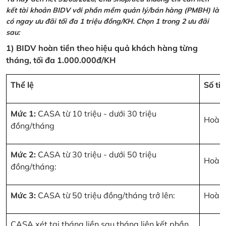
kết tài khoản BIDV với phần mềm quản lý/bán hàng (PMBH) là
có ngay ưu đãi tối đa 1 triệu đồng/KH. Chọn 1 trong 2 ưu đãi
sau:
1) BIDV hoàn tiền theo hiệu quả khách hàng từng
tháng, tối đa 1.000.000đ/KH
Thể lệ
Số ti
Mức 1:
CASA từ 10 triệu - dưới 30 triệu
Hoàn 
đồng/tháng
Mức 2:
CASA từ 30 triệu - dưới 50 triệu
Hoàn 
đồng/tháng:
Mức 3:
CASA từ 50 triệu đồng/tháng trở lên:
Hoàn 
CASA xét tại tháng liền sau tháng liên kết phần