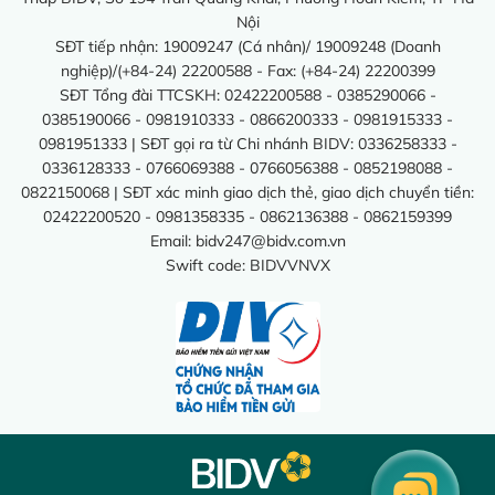
Nội
SĐT tiếp nhận: 19009247 (Cá nhân)/ 19009248 (Doanh
nghiệp)/(+84-24) 22200588 - Fax: (+84-24) 22200399
SĐT Tổng đài TTCSKH: 02422200588 - 0385290066 -
0385190066 - 0981910333 - 0866200333 - 0981915333 -
0981951333 | SĐT gọi ra từ Chi nhánh BIDV: 0336258333 -
0336128333 - 0766069388 - 0766056388 - 0852198088 -
0822150068 | SĐT xác minh giao dịch thẻ, giao dịch chuyển tiền:
02422200520 - 0981358335 - 0862136388 - 0862159399
Email:
bidv247@bidv.com.vn
Swift code: BIDVVNVX