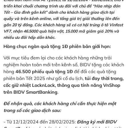
triển khai chuỗi chương trình ưu đãi với chủ đề “Hòa nhịp đón
Tết – Gia đình gắn kết” dành cho khách hàng giao dịch tại
quầy và trên kênh online, với tổng giá trị giải thưởng lên đến
gần 20 tỷ đồng. Các khách hàng sẽ có cơ hội trúng ô tô Vinfast
VF7, nhận 46.5000 quà hiện vật, 15.000 mã giảm giá 20% và
nhiều ưu đãi hấp dẫn khác.
Hàng chục ngàn quà tặng 1Đ phiên bản giới hạn:
Với mục tiêu đem lại cho các khách hàng những trải
nghiệm hoàn toàn mới trên kênh số, BIDV tặng các khách
hàng
46.500 phiếu quà tặng 1Đ
để đổi các quà tặng
phiên bản Tết 2025 như gối cổ du lịch,
túi đay thời trang,
cốc giữ nhiệt LocknLock, thông qua tính năng VnShop
trên BIDV SmartBanking
.
Để nhận quà, các khách hàng chỉ cần thực hiện một
trong số các giao dịch sau:
- Từ 12/12/2024 đến 28/02/2025:
Đăng ký mới BIDV