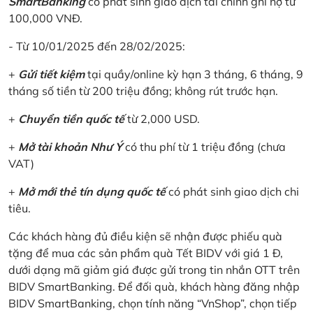
SmartBanking
có phát sinh giao dịch tài chính ghi nợ từ
100,000 VNĐ.
- Từ 10/01/2025 đến 28/02/2025:
+
Gửi tiết kiệm
tại quầy/online kỳ hạn 3 tháng, 6 tháng, 9
tháng số tiền từ 200 triệu đồng; không rút trước hạn.
+
Chuyển tiền quốc tế
từ 2,000 USD.
+
Mở tài khoản Như Ý
có thu phí từ 1 triệu đồng (chưa
VAT)
+
Mở mới thẻ tín dụng quốc tế
có phát sinh giao dịch chi
tiêu.
Các khách hàng đủ điều kiện sẽ nhận được phiếu quà
tặng để mua các sản phẩm quà Tết BIDV với giá 1 Đ,
dưới dạng mã giảm giá được gửi trong tin nhắn OTT trên
BIDV SmartBanking. Để đối quà, khách hàng đăng nhập
BIDV SmartBanking, chọn tính năng “VnShop”, chọn tiếp