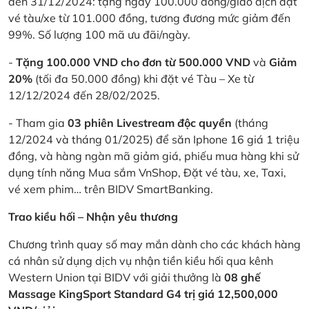
đến 31/12/2024: tặng ngay 100.000 đồng/giao dịch đặt
vé tàu/xe từ 101.000 đồng, tương đương mức giảm đến
99%. Số lượng 100 mã ưu đãi/ngày.
-
Tặng 100.000 VND cho đơn từ 500.000 VND
và
Giảm
20%
(tối đa 50.000 đồng) khi đặt vé Tàu – Xe từ
12/12/2024 đến 28/02/2025.
- Tham gia
03 phiên Livestream độc quyền
(tháng
12/2024 và tháng 01/2025) để săn Iphone 16 giá 1 triệu
đồng, và hàng ngàn mã giảm giá, phiếu mua hàng khi sử
dụng tính năng Mua sắm VnShop, Đặt vé tàu, xe, Taxi,
vé xem phim… trên BIDV SmartBanking.
Trao kiều hối – Nhận yêu thương
Chương trình quay số may mắn dành cho các khách hàng
cá nhân sử dụng dịch vụ nhận tiền kiều hối qua kênh
Western Union tại BIDV với giải thưởng là
08 ghế
Massage KingSport Standard G4 trị giá 12,500,000