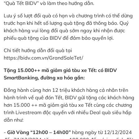
“Quà Tết BIDV” và làm theo hướng dẫn.
Lưu ý số lượt đổi quà có hạn và chương trình có thể dừng
trước hạn khi hết số lượng quà tặng đã thông báo. Quý
khách hàng vui lòng đổi quà sớm ngay khi nhận được
phiếu quà tặng của BIDV để đảm bảo quyền lợi.
Chi tiết hướng dẫn đổi quà tại
https://bidv.com.vn/GrandSaleTet/
Tặng 15.000++ mã giảm giá tàu xe Tết: có BIDV
SmartBanking, đường xa hóa gần:
Đồng hành cùng hơn 12 triệu khách hàng cá nhân trên
hành trình về quê đón Tết, BIDV gửi tặng các khách hàng
hơn 15.000 ++ mã giảm giá tàu xe Tết cùng các chương
trình Livestream độc quyền với nhiều Deal quà siêu hấp
dẫn như:
-
Giờ Vàng “12h00 – 14h00”
hàng ngày từ 12/12/2024