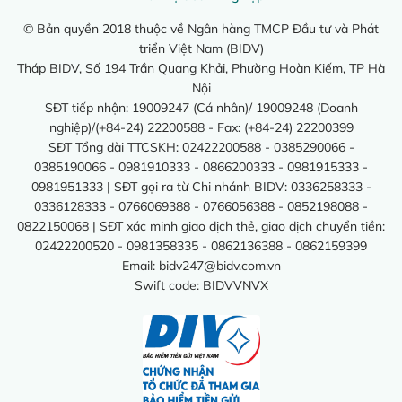
© Bản quyền 2018 thuộc về Ngân hàng TMCP Đầu tư và Phát
triển Việt Nam (BIDV)
Tháp BIDV, Số 194 Trần Quang Khải, Phường Hoàn Kiếm, TP Hà
Nội
SĐT tiếp nhận: 19009247 (Cá nhân)/ 19009248 (Doanh
nghiệp)/(+84-24) 22200588 - Fax: (+84-24) 22200399
SĐT Tổng đài TTCSKH: 02422200588 - 0385290066 -
0385190066 - 0981910333 - 0866200333 - 0981915333 -
0981951333 | SĐT gọi ra từ Chi nhánh BIDV: 0336258333 -
0336128333 - 0766069388 - 0766056388 - 0852198088 -
0822150068 | SĐT xác minh giao dịch thẻ, giao dịch chuyển tiền:
02422200520 - 0981358335 - 0862136388 - 0862159399
Email:
bidv247@bidv.com.vn
Swift code: BIDVVNVX