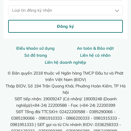
Loại tin đăng ký nhận
Đăng ký
Điều khoản sử dụng
An toàn & Bảo mật
Sơ đồ trang
Liên hệ cá nhân
Liên hệ doanh nghiệp
© Bản quyền 2018 thuộc về Ngân hàng TMCP Đầu tư và Phát
triển Việt Nam (BIDV)
Tháp BIDV, Số 194 Trần Quang Khải, Phường Hoàn Kiếm, TP Hà
Nội
SĐT tiếp nhận: 19009247 (Cá nhân)/ 19009248 (Doanh
nghiệp)/(+84-24) 22200588 - Fax: (+84-24) 22200399
SĐT Tổng đài TTCSKH: 02422200588 - 0385290066 -
0385190066 - 0981910333 - 0866200333 - 0981915333 -
0981951333 | SĐT gọi ra từ Chi nhánh BIDV: 0336258333 -
0336128333 - 0766069388 - 0766056388 - 0852198088 -