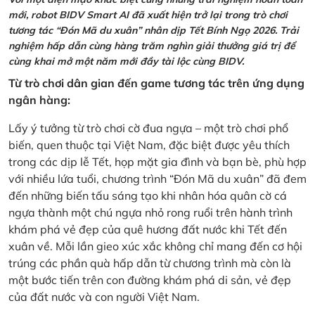
mới, robot BIDV Smart AI đã xuất hiện trở lại trong trò chơi
tương tác “Đón Mã du xuân” nhân dịp Tết Bính Ngọ 2026. Trải
nghiệm hấp dẫn cùng hàng trăm nghìn giải thưởng giá trị để
cùng khai mở một năm mới đầy tài lộc cùng BIDV.
Từ trò chơi dân gian đến game tương tác trên ứng dụng
ngân hàng:
Lấy ý tưởng từ trò chơi cờ đua ngựa – một trò chơi phổ
biến, quen thuộc tại Việt Nam, đặc biệt được yêu thích
trong các dịp lễ Tết, họp mặt gia đình và bạn bè, phù hợp
với nhiều lứa tuổi, chương trình “Đón Mã du xuân” đã đem
đến những biến tấu sáng tạo khi nhân hóa quân cờ cá
ngựa thành một chú ngựa nhỏ rong ruổi trên hành trình
khám phá vẻ đẹp của quê hương đất nước khi Tết đến
xuân về. Mỗi lần gieo xúc xắc không chỉ mang đến cơ hội
trúng các phần quà hấp dẫn từ chương trình mà còn là
một bước tiến trên con đường khám phá di sản, vẻ đẹp
của đất nước và con người Việt Nam.