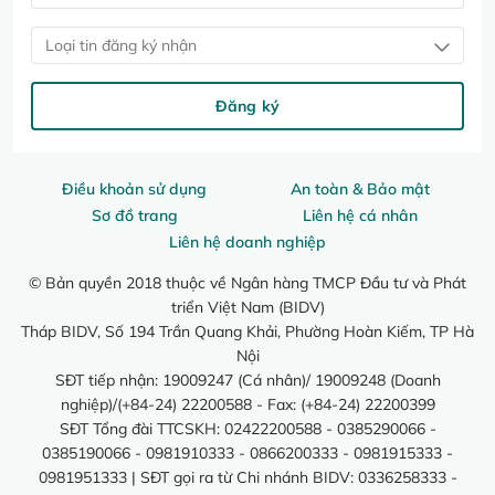
Loại tin đăng ký nhận
Đăng ký
Điều khoản sử dụng
An toàn & Bảo mật
Sơ đồ trang
Liên hệ cá nhân
Liên hệ doanh nghiệp
© Bản quyền 2018 thuộc về Ngân hàng TMCP Đầu tư và Phát
triển Việt Nam (BIDV)
Tháp BIDV, Số 194 Trần Quang Khải, Phường Hoàn Kiếm, TP Hà
Nội
SĐT tiếp nhận: 19009247 (Cá nhân)/ 19009248 (Doanh
nghiệp)/(+84-24) 22200588 - Fax: (+84-24) 22200399
SĐT Tổng đài TTCSKH: 02422200588 - 0385290066 -
0385190066 - 0981910333 - 0866200333 - 0981915333 -
0981951333 | SĐT gọi ra từ Chi nhánh BIDV: 0336258333 -