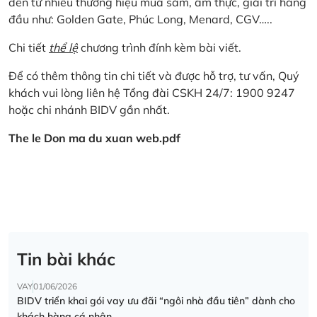
đến từ nhiều thương hiệu mua sắm, ẩm thực, giải trí hàng
đầu như: Golden Gate, Phúc Long, Menard, CGV…..
Chi tiết
thể lệ
chương trình đính kèm bài viết.
Để có thêm thông tin chi tiết và được hỗ trợ, tư vấn, Quý
khách vui lòng liên hệ Tổng đài CSKH 24/7: 1900 9247
hoặc chi nhánh BIDV gần nhất.
The le Don ma du xuan web.pdf
Tin bài khác
VAY
01/06/2026
BIDV triển khai gói vay ưu đãi “ngôi nhà đầu tiên” dành cho
khách hàng cá nhân