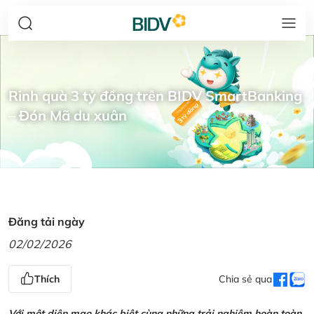
Rinh quà 3 tỷ đồng trên BIDV SmartBanking
– Đón Mã du xuân
Đăng tải ngày
02/02/2026
Thích
Chia sẻ qua
Với một diện mạo khác biệt cùng những trải nghiệm hoàn toàn