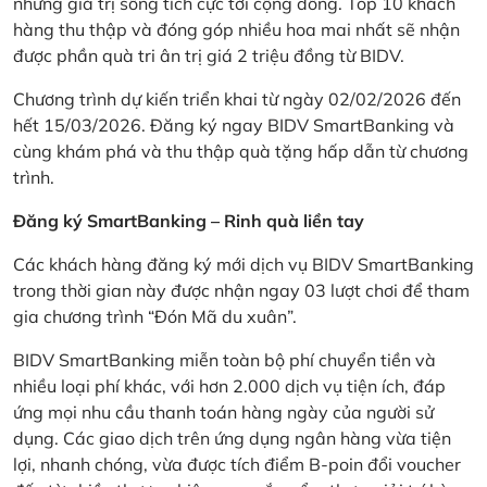
những giá trị sống tích cực tới cộng đồng. Top 10 khách
hàng thu thập và đóng góp nhiều hoa mai nhất sẽ nhận
được phần quà tri ân trị giá 2 triệu đồng từ BIDV.
Chương trình dự kiến triển khai từ ngày 02/02/2026 đến
hết 15/03/2026. Đăng ký ngay BIDV SmartBanking và
cùng khám phá và thu thập quà tặng hấp dẫn từ chương
trình.
Đăng ký SmartBanking – Rinh quà liền tay
Các khách hàng đăng ký mới dịch vụ BIDV SmartBanking
trong thời gian này được nhận ngay 03 lượt chơi để tham
gia chương trình “Đón Mã du xuân”.
BIDV SmartBanking miễn toàn bộ phí chuyển tiền và
nhiều loại phí khác, với hơn 2.000 dịch vụ tiện ích, đáp
ứng mọi nhu cầu thanh toán hàng ngày của người sử
dụng. Các giao dịch trên ứng dụng ngân hàng vừa tiện
lợi, nhanh chóng, vừa được tích điểm B-poin đổi voucher