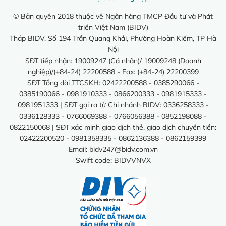
© Bản quyền 2018 thuộc về Ngân hàng TMCP Đầu tư và Phát
triển Việt Nam (BIDV)
Tháp BIDV, Số 194 Trần Quang Khải, Phường Hoàn Kiếm, TP Hà
Nội
SĐT tiếp nhận: 19009247 (Cá nhân)/ 19009248 (Doanh
nghiệp)/(+84-24) 22200588 - Fax: (+84-24) 22200399
SĐT Tổng đài TTCSKH: 02422200588 - 0385290066 -
0385190066 - 0981910333 - 0866200333 - 0981915333 -
0981951333 | SĐT gọi ra từ Chi nhánh BIDV: 0336258333 -
0336128333 - 0766069388 - 0766056388 - 0852198088 -
0822150068 | SĐT xác minh giao dịch thẻ, giao dịch chuyển tiền:
02422200520 - 0981358335 - 0862136388 - 0862159399
Email:
bidv247@bidv.com.vn
Swift code: BIDVVNVX