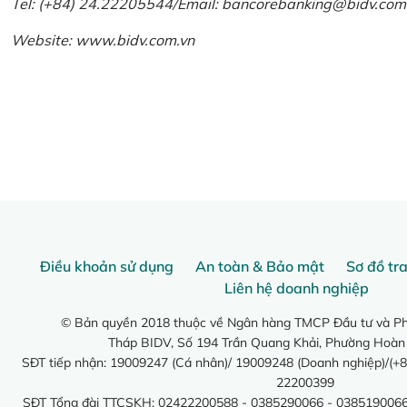
Tel: (+84) 24.22205544/Email: bancorebanking@bidv.com
Website:
www.bidv.com.vn
Điều khoản sử dụng
An toàn & Bảo mật
Sơ đồ tr
Liên hệ doanh nghiệp
© Bản quyền 2018 thuộc về Ngân hàng TMCP Đầu tư và Phá
Tháp BIDV, Số 194 Trần Quang Khải, Phường Hoàn
SĐT tiếp nhận: 19009247 (Cá nhân)/ 19009248 (Doanh nghiệp)/(+8
22200399
SĐT Tổng đài TTCSKH: 02422200588 - 0385290066 - 0385190066