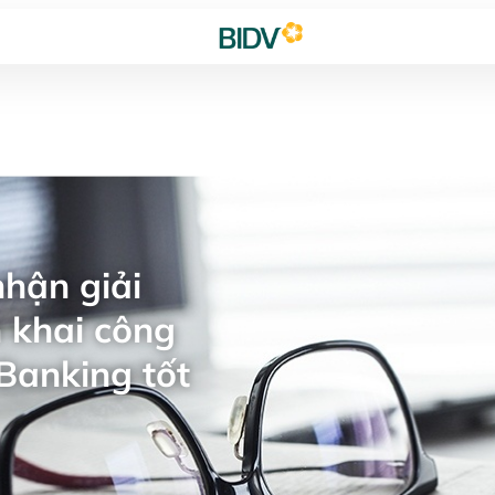
hận giải
 khai công
Banking tốt