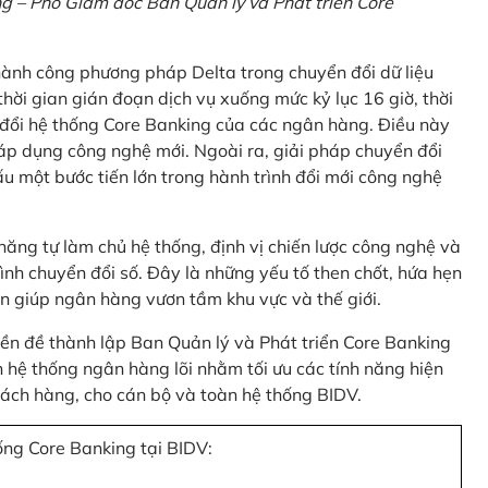
 – Phó Giám đốc Ban Quản lý và Phát triển Core
thành công phương pháp Delta trong chuyển đổi dữ liệu
hời gian gián đoạn dịch vụ xuống mức kỷ lục 16 giờ, thời
 đổi hệ thống Core Banking của các ngân hàng. Điều này
 áp dụng công nghệ mới. Ngoài ra, giải pháp chuyển đổi
u một bước tiến lớn trong hành trình đổi mới công nghệ
ng tự làm chủ hệ thống, định vị chiến lược công nghệ và
ình chuyển đổi số. Đây là những yếu tố then chốt, hứa hẹn
n giúp ngân hàng vươn tầm khu vực và thế giới.
tiền đề thành lập Ban Quản lý và Phát triển Core Banking
hệ thống ngân hàng lõi nhằm tối ưu các tính năng hiện
 khách hàng, cho cán bộ và toàn hệ thống BIDV.
ống Core Banking tại BIDV: