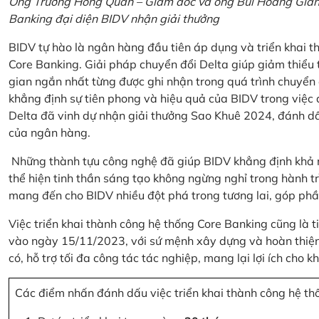
Ông Trương Hồng Quân – Giám đốc và ông Bùi Hoàng Giang
Banking đại diện BIDV nhận giải thưởng
BIDV tự hào là ngân hàng đầu tiên áp dụng và triển khai 
Core Banking. Giải pháp chuyển đổi Delta giúp giảm thiểu t
gian ngắn nhất từng được ghi nhận trong quá trình chuyển
khẳng định sự tiên phong và hiệu quả của BIDV trong việc
Delta đã vinh dự nhận giải thưởng Sao Khuê 2024, đánh dấ
của ngân hàng.
Những thành tựu công nghệ đã giúp BIDV khẳng định khả nă
thể hiện tinh thần sáng tạo không ngừng nghỉ trong hành tr
mang đến cho BIDV nhiều đột phá trong tương lai, góp phầ
Việc triển khai thành công hệ thống Core Banking cũng là 
vào ngày 15/11/2023, với sứ mệnh xây dựng và hoàn thiện 
có, hỗ trợ tối đa công tác tác nghiệp, mang lại lợi ích cho
Các điểm nhấn đánh dấu việc triển khai thành công hệ th