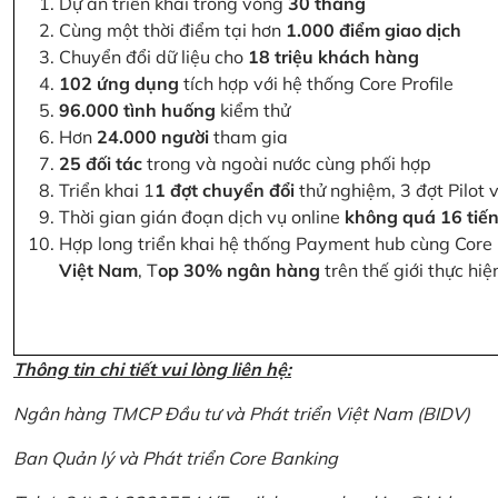
Dự án triển khai trong vòng
30 tháng
Cùng một thời điểm tại hơn
1.000 điểm giao dịch
Chuyển đổi dữ liệu cho
18 triệu khách hàng
102 ứng dụng
tích hợp với hệ thống Core Profile
96.000 tình huống
kiểm thử
Hơn
24.000 người
tham gia
25 đối tác
trong và ngoài nước cùng phối hợp
Triển khai 1
1 đợt chuyển đổi
thử nghiệm, 3 đợt Pilot 
Thời gian gián đoạn dịch vụ online
không quá 16 tiế
Hợp long triển khai hệ thống Payment hub cùng Core 
Việt Nam
, T
op 30% ngân hàng
trên thế giới thực hi
Thông tin chi tiết vui lòng liên hệ:
Ngân hàng TMCP Đầu tư và Phát triển Việt Nam (BIDV)
Ban Quản lý và Phát triển Core Banking