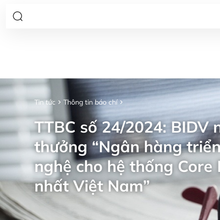
Tin tức
Thông tin báo chí
TTBC số 24/2024: BIDV n
thưởng “Ngân hàng triển
nghệ cho hệ thống Core 
nhất Việt Nam”