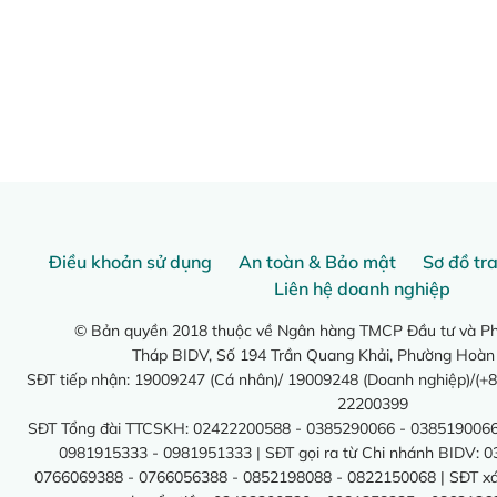
Điều khoản sử dụng
An toàn & Bảo mật
Sơ đồ tr
Liên hệ doanh nghiệp
© Bản quyền 2018 thuộc về Ngân hàng TMCP Đầu tư và Phá
Tháp BIDV, Số 194 Trần Quang Khải, Phường Hoàn
SĐT tiếp nhận: 19009247 (Cá nhân)/ 19009248 (Doanh nghiệp)/(+8
22200399
SĐT Tổng đài TTCSKH: 02422200588 - 0385290066 - 0385190066
0981915333 - 0981951333 | SĐT gọi ra từ Chi nhánh BIDV: 
0766069388 - 0766056388 - 0852198088 - 0822150068 | SĐT xác 