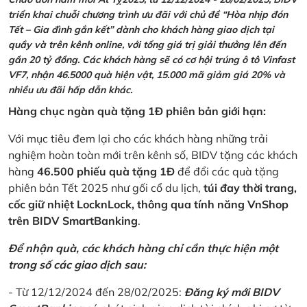
triển khai chuỗi chương trình ưu đãi với chủ đề “Hòa nhịp đón
Tết – Gia đình gắn kết” dành cho khách hàng giao dịch tại
quầy và trên kênh online, với tổng giá trị giải thưởng lên đến
gần 20 tỷ đồng. Các khách hàng sẽ có cơ hội trúng ô tô Vinfast
VF7, nhận 46.5000 quà hiện vật, 15.000 mã giảm giá 20% và
nhiều ưu đãi hấp dẫn khác.
Hàng chục ngàn quà tặng 1Đ phiên bản giới hạn:
Với mục tiêu đem lại cho các khách hàng những trải
nghiệm hoàn toàn mới trên kênh số, BIDV tặng các khách
hàng
46.500 phiếu quà tặng 1Đ
để đổi các quà tặng
phiên bản Tết 2025 như gối cổ du lịch,
túi đay thời trang,
cốc giữ nhiệt LocknLock, thông qua tính năng VnShop
trên BIDV SmartBanking
.
Để nhận quà, các khách hàng chỉ cần thực hiện một
trong số các giao dịch sau:
- Từ 12/12/2024 đến 28/02/2025:
Đăng ký mới BIDV