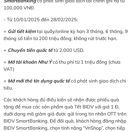
SmartBanking
có phát sinh giao dịch tài chính ghi nợ từ
100,000 VNĐ.
- Từ 10/01/2025 đến 28/02/2025:
+
Gửi tiết kiệm
tại quầy/online kỳ hạn 3 tháng, 6 tháng, 9
tháng số tiền từ 200 triệu đồng; không rút trước hạn.
+
Chuyển tiền quốc tế
từ 2,000 USD.
+
Mở tài khoản Như Ý
có thu phí từ 1 triệu đồng (chưa
VAT)
+
Mở mới thẻ tín dụng quốc tế
có phát sinh giao dịch chi
tiêu.
Các khách hàng đủ điều kiện sẽ nhận được phiếu quà
tặng để mua các sản phẩm quà Tết BIDV với giá 1 Đ,
dưới dạng mã giảm giá được gửi trong tin nhắn OTT trên
BIDV SmartBanking. Để đối quà, khách hàng đăng nhập
BIDV SmartBanking, chọn tính năng “VnShop”, chọn tiếp