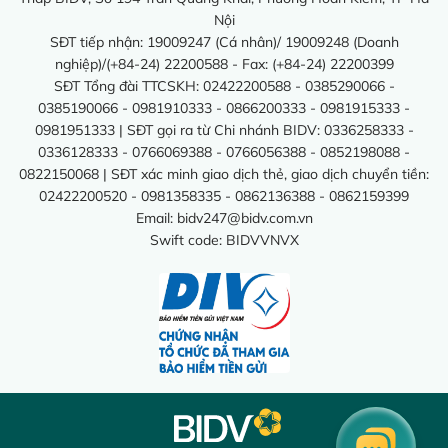
Nội
SĐT tiếp nhận: 19009247 (Cá nhân)/ 19009248 (Doanh
nghiệp)/(+84-24) 22200588 - Fax: (+84-24) 22200399
SĐT Tổng đài TTCSKH: 02422200588 - 0385290066 -
0385190066 - 0981910333 - 0866200333 - 0981915333 -
0981951333 | SĐT gọi ra từ Chi nhánh BIDV: 0336258333 -
0336128333 - 0766069388 - 0766056388 - 0852198088 -
0822150068 | SĐT xác minh giao dịch thẻ, giao dịch chuyển tiền:
02422200520 - 0981358335 - 0862136388 - 0862159399
Email:
bidv247@bidv.com.vn
Swift code: BIDVVNVX