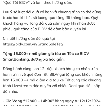
“Quà Tết BIDV” và làm theo hướng dẫn.
Lưu ý số lượt đổi quà có hạn và chương trình có thể dừng
trước hạn khi hết số lượng quà tặng đã thông báo. Quý
khách hàng vui lòng đổi quà sớm ngay khi nhận được
phiếu quà tặng của BIDV để đảm bảo quyền lợi.
Chi tiết hướng dẫn đổi quà tại
https://bidv.com.vn/GrandSaleTet/
Tặng 15.000++ mã giảm giá tàu xe Tết: có BIDV
SmartBanking, đường xa hóa gần:
Đồng hành cùng hơn 12 triệu khách hàng cá nhân trên
hành trình về quê đón Tết, BIDV gửi tặng các khách hàng
hơn 15.000 ++ mã giảm giá tàu xe Tết cùng các chương
trình Livestream độc quyền với nhiều Deal quà siêu hấp
dẫn như:
-
Giờ Vàng “12h00 – 14h00”
hàng ngày từ 12/12/2024