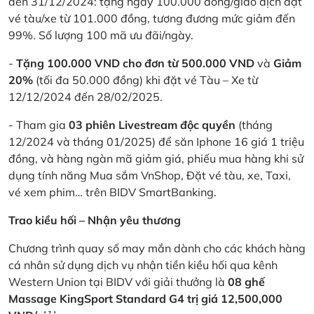
đến 31/12/2024: tặng ngay 100.000 đồng/giao dịch đặt
vé tàu/xe từ 101.000 đồng, tương đương mức giảm đến
99%. Số lượng 100 mã ưu đãi/ngày.
-
Tặng 100.000 VND cho đơn từ 500.000 VND
và
Giảm
20%
(tối đa 50.000 đồng) khi đặt vé Tàu – Xe từ
12/12/2024 đến 28/02/2025.
- Tham gia
03 phiên Livestream độc quyền
(tháng
12/2024 và tháng 01/2025) để săn Iphone 16 giá 1 triệu
đồng, và hàng ngàn mã giảm giá, phiếu mua hàng khi sử
dụng tính năng Mua sắm VnShop, Đặt vé tàu, xe, Taxi,
vé xem phim… trên BIDV SmartBanking.
Trao kiều hối – Nhận yêu thương
Chương trình quay số may mắn dành cho các khách hàng
cá nhân sử dụng dịch vụ nhận tiền kiều hối qua kênh
Western Union tại BIDV với giải thưởng là
08 ghế
Massage KingSport Standard G4 trị giá 12,500,000