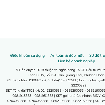
Điều khoản sử dụng
An toàn & Bảo mật
Sơ đồ tr
Liên hệ doanh nghiệp
© Bản quyền 2018 thuộc về Ngân hàng TMCP Đầu tư và Phá
Tháp BIDV, Số 194 Trần Quang Khải, Phường Hoàn
SĐT tiếp nhận: 19009247 (Cá nhân)/ 19009248 (Doanh nghiệp)/(+8
22200399
SĐT Tổng đài TTCSKH: 02422200588 - 0385290066 - 0385190066
0981915333 - 0981951333 | SĐT gọi ra từ Chi nhánh BIDV: 
0766069388 - 0766056388 - 0852198088 - 0822150068 | SĐT xác 