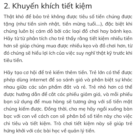
2. Khuyến khích tiết kiệm
Thật khó để bảo trẻ không được tiêu số tiền chúng được
tặng (như tiền sinh nhật, tiền mừng tuổi….), đặc biệt khi
chúng luôn bị cám dỗ bởi các loại đồ chơi hay bánh kẹo.
Hãy từ từ phân tích cho trẻ thấy rằng tiết kiệm nhiều tiền
hơn sẽ giúp chúng mua được nhiều kẹo và đồ chơi hơn, từ
đó chúng sẽ hiểu lợi ích của việc suy nghĩ thật kỹ trước khi
tiêu tiền.
Hãy tạo cơ hội để trẻ kiếm thêm tiền. Trẻ lớn có thể được
phép dùng internet để so sánh giá và phân biệt sự khác
nhau giữa các sản phẩm đắt và rẻ. Trẻ nhỏ hơn có thể
được hướng dẫn để cắt các phiếu giảm giá, và mỗi phiếu
bạn sử dụng để mua hàng sẽ tương ứng với số tiền mặt
chúng kiếm được. Đồng thời, cha mẹ hãy ngồi xuống bàn
bạc với con về cách con sẽ phân bổ số tiền này cho việc
chi tiêu và tiết kiệm. Trò chơi tiết kiệm này sẽ giúp trẻ
hứng khởi với các bài học về quản lý tiền.