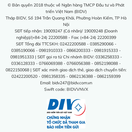
© Bản quyền 2018 thuộc về Ngân hàng TMCP Đầu tư và Phát
triển Việt Nam (BIDV)
Tháp BIDV, Số 194 Trần Quang Khải, Phường Hoàn Kiếm, TP Hà
Nội
SĐT tiếp nhận: 19009247 (Cá nhân)/ 19009248 (Doanh
nghiệp)/(+84-24) 22200588 - Fax: (+84-24) 22200399
SĐT Tổng đài TTCSKH: 02422200588 - 0385290066 -
0385190066 - 0981910333 - 0866200333 - 0981915333 -
0981951333 | SĐT gọi ra từ Chi nhánh BIDV: 0336258333 -
0336128333 - 0766069388 - 0766056388 - 0852198088 -
0822150068 | SĐT xác minh giao dịch thẻ, giao dịch chuyển tiền:
02422200520 - 0981358335 - 0862136388 - 0862159399
Email:
bidv247@bidv.com.vn
Swift code: BIDVVNVX