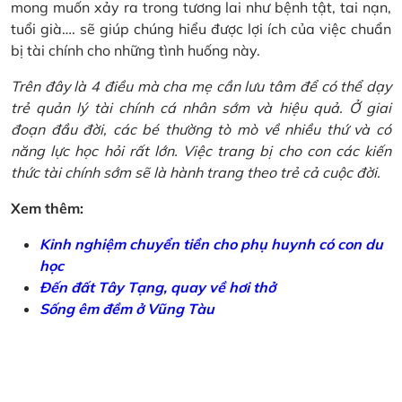
mong muốn xảy ra trong tương lai như bệnh tật, tai nạn,
tuổi già…. sẽ giúp chúng hiểu được lợi ích của việc chuẩn
bị tài chính cho những tình huống này.
Trên đây là 4 điều mà cha mẹ cần lưu tâm để có thể dạy
trẻ quản lý tài chính cá nhân sớm và hiệu quả. Ở giai
đoạn đầu đời, các bé thường tò mò về nhiều thứ và có
năng lực học hỏi rất lớn. Việc trang bị cho con các kiến
thức tài chính sớm sẽ là hành trang theo trẻ cả cuộc đời.
Xem thêm:
Kinh nghiệm chuyển tiền cho phụ huynh có con du
học
Đến đất Tây Tạng, quay về hơi thở
Sống êm đềm ở Vũng Tàu