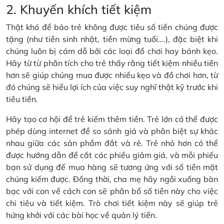
2. Khuyến khích tiết kiệm
Thật khó để bảo trẻ không được tiêu số tiền chúng được
tặng (như tiền sinh nhật, tiền mừng tuổi….), đặc biệt khi
chúng luôn bị cám dỗ bởi các loại đồ chơi hay bánh kẹo.
Hãy từ từ phân tích cho trẻ thấy rằng tiết kiệm nhiều tiền
hơn sẽ giúp chúng mua được nhiều kẹo và đồ chơi hơn, từ
đó chúng sẽ hiểu lợi ích của việc suy nghĩ thật kỹ trước khi
tiêu tiền.
Hãy tạo cơ hội để trẻ kiếm thêm tiền. Trẻ lớn có thể được
phép dùng internet để so sánh giá và phân biệt sự khác
nhau giữa các sản phẩm đắt và rẻ. Trẻ nhỏ hơn có thể
được hướng dẫn để cắt các phiếu giảm giá, và mỗi phiếu
bạn sử dụng để mua hàng sẽ tương ứng với số tiền mặt
chúng kiếm được. Đồng thời, cha mẹ hãy ngồi xuống bàn
bạc với con về cách con sẽ phân bổ số tiền này cho việc
chi tiêu và tiết kiệm. Trò chơi tiết kiệm này sẽ giúp trẻ
hứng khởi với các bài học về quản lý tiền.