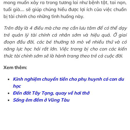
mong muốn xảy ra trong tương lai như bệnh tật, tai nạn,
tuổi già…. sẽ giúp chúng hiểu được lợi ích của việc chuẩn
bị tài chính cho những tình huống này.
Trên đây là 4 điều mà cha mẹ cần lưu tâm để có thể dạy
trẻ quản lý tài chính cá nhân sớm và hiệu quả. Ở giai
đoạn đầu đời, các bé thường tò mò về nhiều thứ và có
năng lực học hỏi rất lớn. Việc trang bị cho con các kiến
thức tài chính sớm sẽ là hành trang theo trẻ cả cuộc đời.
Xem thêm:
Kinh nghiệm chuyển tiền cho phụ huynh có con du
học
Đến đất Tây Tạng, quay về hơi thở
Sống êm đềm ở Vũng Tàu