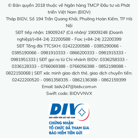
© Bản quyền 2018 thuộc về Ngân hàng TMCP Đầu tư và Phát
triển Việt Nam (BIDV)
Tháp BIDV, Số 194 Trần Quang Khải, Phường Hoàn Kiếm, TP Hà
Nội
SĐT tiếp nhận: 19009247 (Cá nhân)/ 19009248 (Doanh
nghiệp)/(+84-24) 22200588 - Fax: (+84-24) 22200399
SĐT Tổng đài TTCSKH: 02422200588 - 0385290066 -
0385190066 - 0981910333 - 0866200333 - 0981915333 -
0981951333 | SĐT gọi ra từ Chi nhánh BIDV: 0336258333 -
0336128333 - 0766069388 - 0766056388 - 0852198088 -
0822150068 | SĐT xác minh giao dịch thẻ, giao dịch chuyển tiền:
02422200520 - 0981358335 - 0862136388 - 0862159399
Email:
bidv247@bidv.com.vn
Swift code: BIDVVNVX