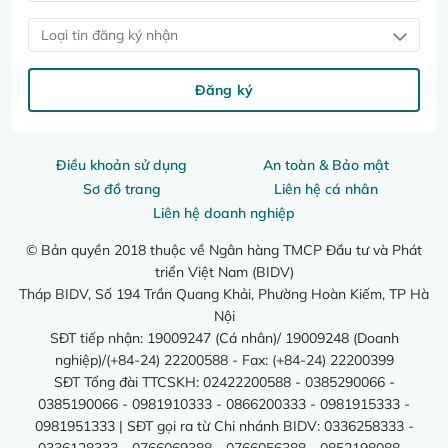
Loại tin đăng ký nhận
Đăng ký
Điều khoản sử dụng
An toàn & Bảo mật
Sơ đồ trang
Liên hệ cá nhân
Liên hệ doanh nghiệp
© Bản quyền 2018 thuộc về Ngân hàng TMCP Đầu tư và Phát
triển Việt Nam (BIDV)
Tháp BIDV, Số 194 Trần Quang Khải, Phường Hoàn Kiếm, TP Hà
Nội
SĐT tiếp nhận: 19009247 (Cá nhân)/ 19009248 (Doanh
nghiệp)/(+84-24) 22200588 - Fax: (+84-24) 22200399
SĐT Tổng đài TTCSKH: 02422200588 - 0385290066 -
0385190066 - 0981910333 - 0866200333 - 0981915333 -
0981951333 | SĐT gọi ra từ Chi nhánh BIDV: 0336258333 -
0336128333 - 0766069388 - 0766056388 - 0852198088 -