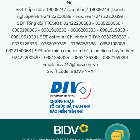
Nội
SĐT tiếp nhận: 19009247 (Cá nhân)/ 19009248 (Doanh
nghiệp)/(+84-24) 22200588 - Fax: (+84-24) 22200399
SĐT Tổng đài TTCSKH: 02422200588 - 0385290066 -
0385190066 - 0981910333 - 0866200333 - 0981915333 -
0981951333 | SĐT gọi ra từ Chi nhánh BIDV: 0336258333 -
0336128333 - 0766069388 - 0766056388 - 0852198088 -
0822150068 | SĐT xác minh giao dịch thẻ, giao dịch chuyển tiền:
02422200520 - 0981358335 - 0862136388 - 0862159399
Email:
bidv247@bidv.com.vn
Swift code: BIDVVNVX
© 2018 Ngân hàng TMCP Đầu tư và Phát triển Việt Nam