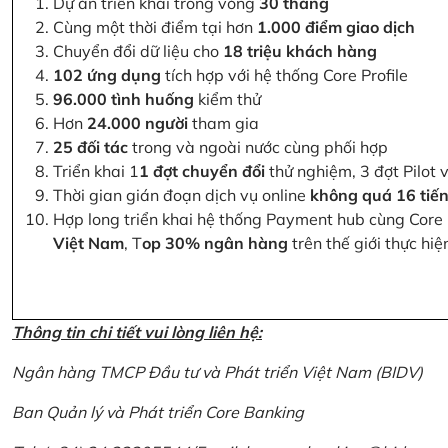
Dự án triển khai trong vòng
30 tháng
Cùng một thời điểm tại hơn
1.000 điểm giao dịch
Chuyển đổi dữ liệu cho
18 triệu khách hàng
102 ứng dụng
tích hợp với hệ thống Core Profile
96.000 tình huống
kiểm thử
Hơn
24.000 người
tham gia
25 đối tác
trong và ngoài nước cùng phối hợp
Triển khai 1
1 đợt chuyển đổi
thử nghiệm, 3 đợt Pilot 
Thời gian gián đoạn dịch vụ online
không quá 16 tiế
Hợp long triển khai hệ thống Payment hub cùng Core 
Việt Nam
, T
op 30% ngân hàng
trên thế giới thực hi
Thông tin chi tiết vui lòng liên hệ:
Ngân hàng TMCP Đầu tư và Phát triển Việt Nam (BIDV)
Ban Quản lý và Phát triển Core Banking