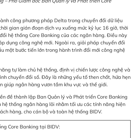
 – Phó Giám đốc Ban Quản lý và Phát triển Core
thành công phương pháp Delta trong chuyển đổi dữ liệu
hời gian gián đoạn dịch vụ xuống mức kỷ lục 16 giờ, thời
 đổi hệ thống Core Banking của các ngân hàng. Điều này
 áp dụng công nghệ mới. Ngoài ra, giải pháp chuyển đổi
u một bước tiến lớn trong hành trình đổi mới công nghệ
ng tự làm chủ hệ thống, định vị chiến lược công nghệ và
ình chuyển đổi số. Đây là những yếu tố then chốt, hứa hẹn
n giúp ngân hàng vươn tầm khu vực và thế giới.
tiền đề thành lập Ban Quản lý và Phát triển Core Banking
hệ thống ngân hàng lõi nhằm tối ưu các tính năng hiện
 khách hàng, cho cán bộ và toàn hệ thống BIDV.
ống Core Banking tại BIDV: