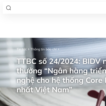
Tin tức
Thông tin báo chí
TTBC số 24/2024: BIDV n
thưởng “Ngân hàng triển
nghệ cho hệ thống Core 
nhất Việt Nam”