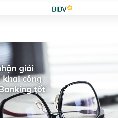
hận giải
 khai công
Banking tốt