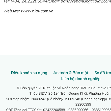
Tel: (+84) 24.22205544/Email: bancorebanking@bidv.com
Website:
www.bidv.com.vn
Điều khoản sử dụng
An toàn & Bảo mật
Sơ đồ tr
Liên hệ doanh nghiệp
© Bản quyền 2018 thuộc về Ngân hàng TMCP Đầu tư và Phá
Tháp BIDV, Số 194 Trần Quang Khải, Phường Hoàn
SĐT tiếp nhận: 19009247 (Cá nhân)/ 19009248 (Doanh nghiệp)/(+8
22200399
SĐT Tổng đài TTCSKH: 02422200588 - 0385290066 - 0385190066