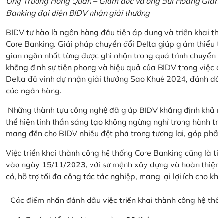
Ông Trương Hồng Quân – Giám đốc và ông Bùi Hoàng Giang
Banking đại diện BIDV nhận giải thưởng
BIDV tự hào là ngân hàng đầu tiên áp dụng và triển khai 
Core Banking. Giải pháp chuyển đổi Delta giúp giảm thiểu t
gian ngắn nhất từng được ghi nhận trong quá trình chuyển
khẳng định sự tiên phong và hiệu quả của BIDV trong việc
Delta đã vinh dự nhận giải thưởng Sao Khuê 2024, đánh dấ
của ngân hàng.
Những thành tựu công nghệ đã giúp BIDV khẳng định khả nă
thể hiện tinh thần sáng tạo không ngừng nghỉ trong hành tr
mang đến cho BIDV nhiều đột phá trong tương lai, góp phầ
Việc triển khai thành công hệ thống Core Banking cũng là 
vào ngày 15/11/2023, với sứ mệnh xây dựng và hoàn thiện 
có, hỗ trợ tối đa công tác tác nghiệp, mang lại lợi ích cho
Các điểm nhấn đánh dấu việc triển khai thành công hệ th