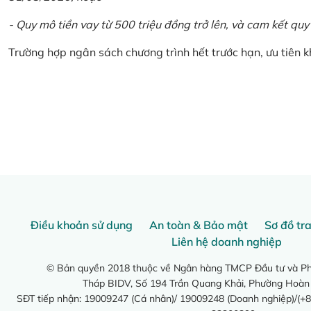
- Quy mô tiền vay từ 500 triệu đồng trở lên, và cam kết quy
Trường hợp ngân sách chương trình hết trước hạn, ưu tiên 
Điều khoản sử dụng
An toàn & Bảo mật
Sơ đồ tr
Liên hệ doanh nghiệp
© Bản quyền 2018 thuộc về Ngân hàng TMCP Đầu tư và Phá
Tháp BIDV, Số 194 Trần Quang Khải, Phường Hoàn
SĐT tiếp nhận: 19009247 (Cá nhân)/ 19009248 (Doanh nghiệp)/(+8