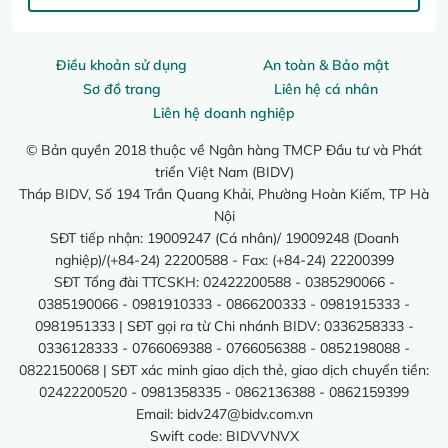
Điều khoản sử dụng
An toàn & Bảo mật
Sơ đồ trang
Liên hệ cá nhân
Liên hệ doanh nghiệp
© Bản quyền 2018 thuộc về Ngân hàng TMCP Đầu tư và Phát
triển Việt Nam (BIDV)
Tháp BIDV, Số 194 Trần Quang Khải, Phường Hoàn Kiếm, TP Hà
Nội
SĐT tiếp nhận: 19009247 (Cá nhân)/ 19009248 (Doanh
nghiệp)/(+84-24) 22200588 - Fax: (+84-24) 22200399
SĐT Tổng đài TTCSKH: 02422200588 - 0385290066 -
0385190066 - 0981910333 - 0866200333 - 0981915333 -
0981951333 | SĐT gọi ra từ Chi nhánh BIDV: 0336258333 -
0336128333 - 0766069388 - 0766056388 - 0852198088 -
0822150068 | SĐT xác minh giao dịch thẻ, giao dịch chuyển tiền:
02422200520 - 0981358335 - 0862136388 - 0862159399
Email:
bidv247@bidv.com.vn
Swift code: BIDVVNVX