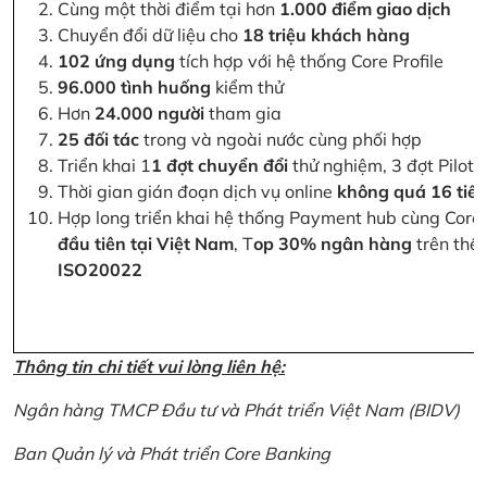
Cùng một thời điểm tại hơn
1.000 điểm giao dịch
Chuyển đổi dữ liệu cho
18 triệu khách hàng
102 ứng dụng
tích hợp với hệ thống Core Profile
96.000 tình huống
kiểm thử
Hơn
24.000 người
tham gia
25 đối tác
trong và ngoài nước cùng phối hợp
Triển khai 1
1 đợt chuyển đổi
thử nghiệm, 3 đợt Pilot 
Thời gian gián đoạn dịch vụ online
không quá 16 tiế
Hợp long triển khai hệ thống Payment hub cùng Core 
đầu tiên tại Việt Nam
, T
op 30% ngân hàng
trên thế 
ISO20022
Thông tin chi tiết vui lòng liên hệ:
Ngân hàng TMCP Đầu tư và Phát triển Việt Nam (BIDV)
Ban Quản lý và Phát triển Core Banking