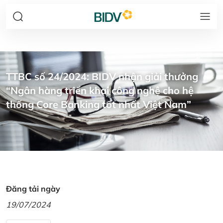
TTBC số 24/2024: BIDV nhận giải thưởng
“Ngân hàng triển khai công nghệ cho hệ
thống Core Banking tốt nhất Việt Nam”
Đăng tải ngày
19/07/2024