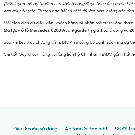
(*)Số lượng mã dự thưởng của khách hàng được tính căn cứ vào bội số 
hạn gửi nêu trên. Trường hợp bội số bị lẻ thì làm tròn xuống đến đơn 
Mỗi giao dịch đủ điều kiện, khách hàng sẽ nhận mã dự thưởng tham
Mã lực - ô tô Mercedes C200 Avantgarde
trị giá 1,59 tỉ đồng và
20
Sau khi kết thúc chương trình, BIDV sẽ công bố danh sách mã dự th
Chi tiết Quý khách hàng vui lòng liên hệ Chi nhánh BIDV gần nhất 
Điều khoản sử dụng
An toàn & Bảo mật
Sơ đồ tr