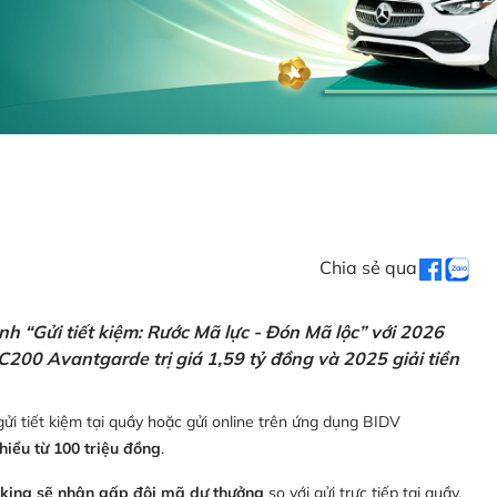
Chia sẻ qua
h “Gửi tiết kiệm: Rước Mã lực - Đón Mã lộc” với 2026
C200 Avantgarde trị giá 1,59 tỷ đồng và 2025 giải tiền
ửi tiết kiệm tại quầy hoặc gửi online trên ứng dụng BIDV
thiểu từ 100 triệu đồng
.
nking sẽ nhận gấp đôi mã dự thưởng
so với gửi trực tiếp tại quầy,