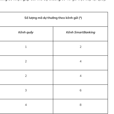
Số lượng mã dự thưởng theo kênh gửi (*)
Kênh quầy
Kênh SmartBanking
1
2
2
4
2
4
3
6
4
8