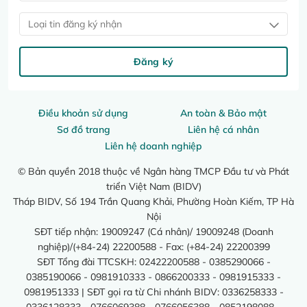
Loại tin đăng ký nhận
Đăng ký
Điều khoản sử dụng
An toàn & Bảo mật
Sơ đồ trang
Liên hệ cá nhân
Liên hệ doanh nghiệp
© Bản quyền 2018 thuộc về Ngân hàng TMCP Đầu tư và Phát
triển Việt Nam (BIDV)
Tháp BIDV, Số 194 Trần Quang Khải, Phường Hoàn Kiếm, TP Hà
Nội
SĐT tiếp nhận: 19009247 (Cá nhân)/ 19009248 (Doanh
nghiệp)/(+84-24) 22200588 - Fax: (+84-24) 22200399
SĐT Tổng đài TTCSKH: 02422200588 - 0385290066 -
0385190066 - 0981910333 - 0866200333 - 0981915333 -
0981951333 | SĐT gọi ra từ Chi nhánh BIDV: 0336258333 -
0336128333 - 0766069388 - 0766056388 - 0852198088 -