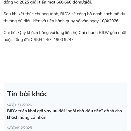
đồng và
2025 giải tiền mặt 666.666 đồng/giải
.
Sau khi kết thúc chương trình, BIDV sẽ công bố danh sách mã dự
thưởng đủ điều kiện và tiến hành quay số vào ngày 10/4/2026.
Chi tiết Quý khách hàng vui lòng liên hệ Chi nhánh BIDV gần nhất
hoặc Tổng đài CSKH 24/7: 1900 9247
Tin bài khác
VAY
01/06/2026
BIDV triển khai gói vay ưu đãi “ngôi nhà đầu tiên” dành cho
khách hàng cá nhân
VAY
04/12/2025