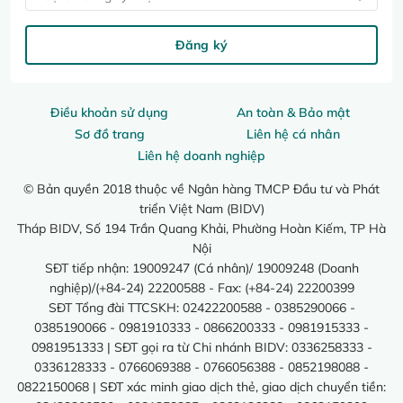
Đăng ký
Điều khoản sử dụng
An toàn & Bảo mật
Sơ đồ trang
Liên hệ cá nhân
Liên hệ doanh nghiệp
© Bản quyền 2018 thuộc về Ngân hàng TMCP Đầu tư và Phát
triển Việt Nam (BIDV)
Tháp BIDV, Số 194 Trần Quang Khải, Phường Hoàn Kiếm, TP Hà
Nội
SĐT tiếp nhận: 19009247 (Cá nhân)/ 19009248 (Doanh
nghiệp)/(+84-24) 22200588 - Fax: (+84-24) 22200399
SĐT Tổng đài TTCSKH: 02422200588 - 0385290066 -
0385190066 - 0981910333 - 0866200333 - 0981915333 -
0981951333 | SĐT gọi ra từ Chi nhánh BIDV: 0336258333 -
0336128333 - 0766069388 - 0766056388 - 0852198088 -
0822150068 | SĐT xác minh giao dịch thẻ, giao dịch chuyển tiền: