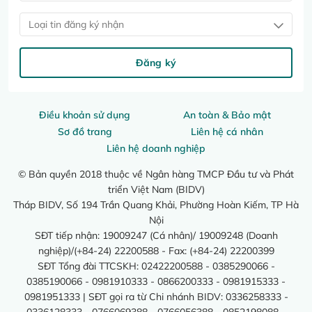
Loại tin đăng ký nhận
Đăng ký
Điều khoản sử dụng
An toàn & Bảo mật
Sơ đồ trang
Liên hệ cá nhân
Liên hệ doanh nghiệp
© Bản quyền 2018 thuộc về Ngân hàng TMCP Đầu tư và Phát
triển Việt Nam (BIDV)
Tháp BIDV, Số 194 Trần Quang Khải, Phường Hoàn Kiếm, TP Hà
Nội
SĐT tiếp nhận: 19009247 (Cá nhân)/ 19009248 (Doanh
nghiệp)/(+84-24) 22200588 - Fax: (+84-24) 22200399
SĐT Tổng đài TTCSKH: 02422200588 - 0385290066 -
0385190066 - 0981910333 - 0866200333 - 0981915333 -
0981951333 | SĐT gọi ra từ Chi nhánh BIDV: 0336258333 -
0336128333 - 0766069388 - 0766056388 - 0852198088 -