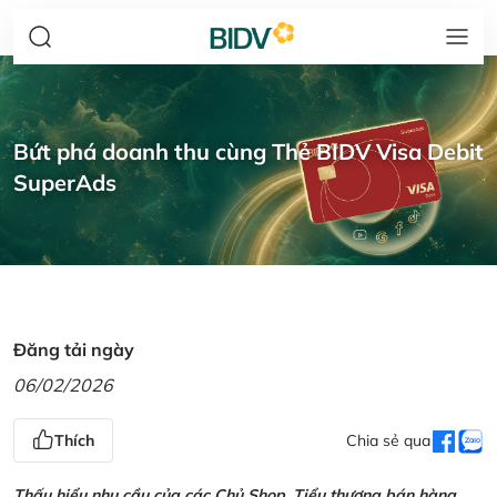
Bứt phá doanh thu cùng Thẻ BIDV Visa Debit
SuperAds
Đăng tải ngày
06/02/2026
Thích
Chia sẻ qua
Thấu hiểu nhu cầu của các Chủ Shop, Tiểu thương bán hàng