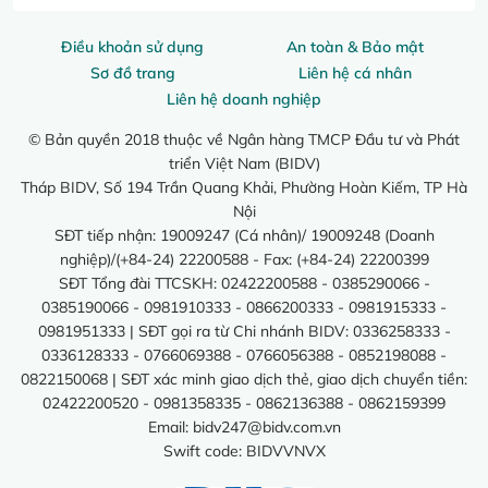
Điều khoản sử dụng
An toàn & Bảo mật
Sơ đồ trang
Liên hệ cá nhân
Liên hệ doanh nghiệp
© Bản quyền 2018 thuộc về Ngân hàng TMCP Đầu tư và Phát
triển Việt Nam (BIDV)
Tháp BIDV, Số 194 Trần Quang Khải, Phường Hoàn Kiếm, TP Hà
Nội
SĐT tiếp nhận: 19009247 (Cá nhân)/ 19009248 (Doanh
nghiệp)/(+84-24) 22200588 - Fax: (+84-24) 22200399
SĐT Tổng đài TTCSKH: 02422200588 - 0385290066 -
0385190066 - 0981910333 - 0866200333 - 0981915333 -
0981951333 | SĐT gọi ra từ Chi nhánh BIDV: 0336258333 -
0336128333 - 0766069388 - 0766056388 - 0852198088 -
0822150068 | SĐT xác minh giao dịch thẻ, giao dịch chuyển tiền:
02422200520 - 0981358335 - 0862136388 - 0862159399
Email:
bidv247@bidv.com.vn
Swift code: BIDVVNVX