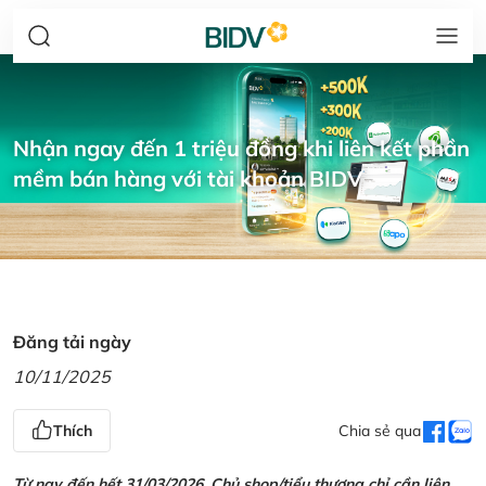
Nhận ngay đến 1 triệu đồng khi liên kết phần
mềm bán hàng với tài khoản BIDV
Đăng tải ngày
10/11/2025
Thích
Chia sẻ qua
Từ nay đến hết 31/03/2026, Chủ shop/tiểu thương chỉ cần liên