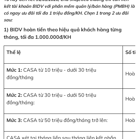
kết tài khoản BIDV với phần mềm quản lý/bán hàng (PMBH) là
có ngay ưu đãi tối đa 1 triệu đồng/KH. Chọn 1 trong 2 ưu đãi
sau:
1) BIDV hoàn tiền theo hiệu quả khách hàng từng
tháng, tối đa 1.000.000đ/KH
Thể lệ
Số ti
Mức 1:
CASA từ 10 triệu - dưới 30 triệu
Hoàn 
đồng/tháng
Mức 2:
CASA từ 30 triệu - dưới 50 triệu
Hoàn 
đồng/tháng:
Mức 3:
CASA từ 50 triệu đồng/tháng trở lên:
Hoàn 
CASA xét tại tháng liền sau tháng liên kết phần