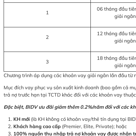
06 tháng đầu tiên
1
giải ngân
12 tháng đầu tiên
2
giải ngân
18 tháng đầu tiên
3
giải ngân
Chương trình áp dụng các khoản vay giải ngân lần đầu từ
Mục đích vay phục vụ sản xuất kinh doanh (bao gồm cả mục
trả nợ trước hạn tại TCTD khác đối với các khoản vay thuộc
Đặc biệt, BIDV ưu đãi giảm thêm 0.2%/năm đối với các kh
KH mới
(là KH không có khoản vay/thẻ tín dụng tại BI
Khách hàng cao cấp
(Premier, Elite, Private); hoặc
100% nguồn thu nhập trả nợ khoản vay được nhận tr